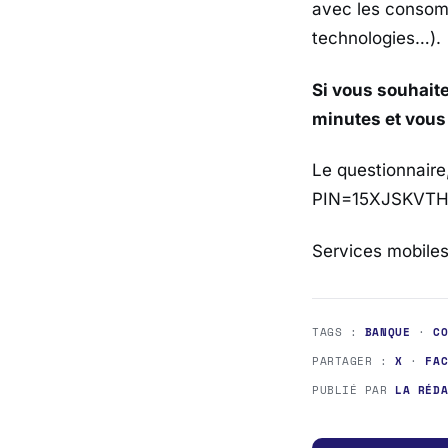
avec les consom
technologies…).
Si vous souhaite
minutes et vous 
Le questionnaire,
PIN=15XJSKVT
Services mobiles
TAGS :
BANQUE
·
C
PARTAGER :
X
·
FA
PUBLIÉ PAR
LA RÉD