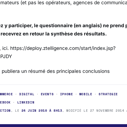
mateurs (et pas les opérateurs, agences de communica
z y participer, le questionnaire (en anglais) ne prend 
recevrez en retour la synthèse des résultats.
 ici. https://deploy.ztelligence.com/start/index.jsp?
HPJDY
 publiera un résumé des principales conclusions
OMMERCE
·
DIGITAL
·
EVENTS
·
IPHONE
·
MOBILE
·
STRATEGIE
CEBOOK
·
LINKEDIN
ACTION
, LE
24 JUIN 2010 À 8H13
, MODIFIÉ LE
27 NOVEMBRE 2014 