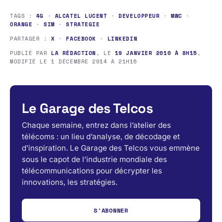
TAGS :
4G
·
ALCATEL LUCENT
·
DEVELOPPEUR
·
MWC
·
ORANGE
·
SIM
·
STRATEGIE
PARTAGER :
X
·
FACEBOOK
·
LINKEDIN
PUBLIÉ PAR
LA RÉDACTION
, LE
19 JANVIER 2010 À 8H15
,
MODIFIÉ LE
1 DÉCEMBRE 2014 À 21H16
Le Garage des Telcos
Chaque semaine, entrez dans l’atelier des
télécoms : un lieu d’analyse, de décodage et
d’inspiration. Le Garage des Telcos vous emmène
sous le capot de l’industrie mondiale des
télécommunications pour décrypter les
innovations, les stratégies.
S'ABONNER