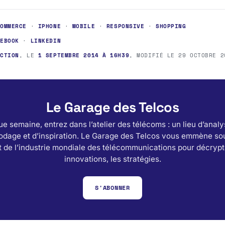
COMMERCE
·
IPHONE
·
MOBILE
·
RESPONSIVE
·
SHOPPING
CEBOOK
·
LINKEDIN
ACTION
, LE
1 SEPTEMBRE 2014 À 16H39
, MODIFIÉ LE
29 OCTOBRE 2
Le Garage des Telcos
e semaine, entrez dans l’atelier des télécoms : un lieu d’analy
odage et d’inspiration. Le Garage des Telcos vous emmène sou
 de l’industrie mondiale des télécommunications pour décrypt
innovations, les stratégies.
S'ABONNER