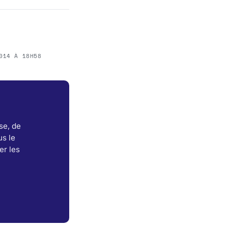
014 À 18H58
se, de
s le
er les