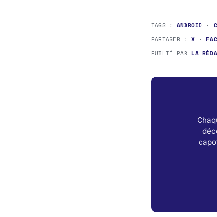
TAGS :
ANDROID
·
PARTAGER :
X
·
FA
PUBLIÉ PAR
LA RÉD
Chaqu
déc
capot