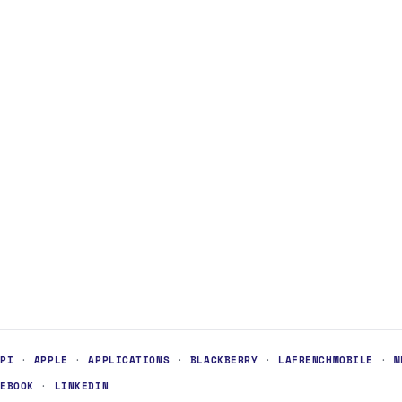
API
·
APPLE
·
APPLICATIONS
·
BLACKBERRY
·
LAFRENCHMOBILE
·
M
CEBOOK
·
LINKEDIN