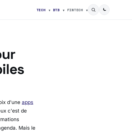
TECH
BTB
FINTECH
our
iles
oix d'une
apps
ux c'est de
rmations
agenda. Mais le