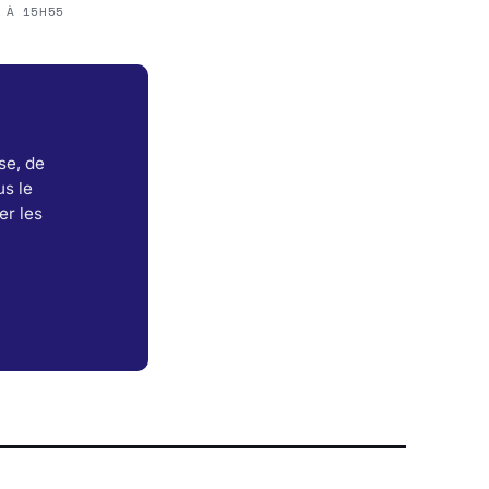
 À 15H55
se, de
s le
er les