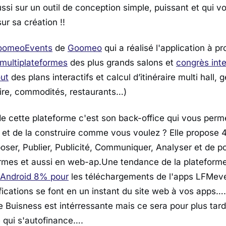
ussi sur un outil de conception simple, puissant et qui 
ur sa création !!
GoomeoEvents
de
Goomeo
qui a réalisé l'application à p
 multiplateformes
des plus grands salons et
congrès int
out
des plans interactifs et calcul d’itinéraire multi hall, 
iaire, commodités, restaurants…)
de cette plateforme c'est son back-office qui vous per
n et de la construire comme vous voulez ? Elle propose 
oser, Publier, Publicité, Communiquer, Analyser et de po
ormes et aussi en web-ap.Une tendance de la plateform
Android 8% pour
les téléchargements de l'apps LFMeve
ications se font en un instant du site web à vos apps…. 
e Buisness est intérressante mais ce sera pour plus tar
e qui s'autofinance….