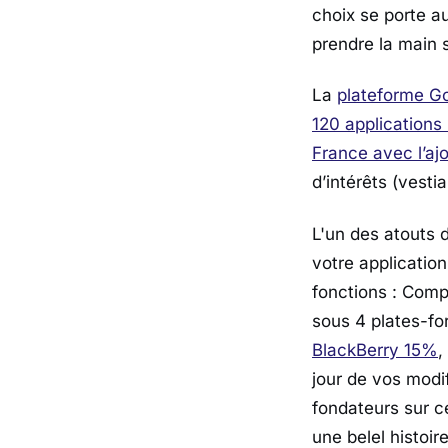
choix se porte a
prendre la main s
La
plateforme 
120 applications
France avec l’aj
d’intérêts (vest
L'un des atouts 
votre applicatio
fonctions : Comp
sous 4 plates-f
BlackBerry 15%
,
jour de vos modif
fondateurs sur c
une belel histoir