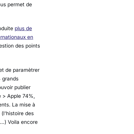
vous permet de
roduite
plus de
ernationaux en
gestion des points
met de paramètrer
4 grands
uvoir publier
e > Apple 74%,
nts. La mise à
(l'histoire des
d…) Voila encore