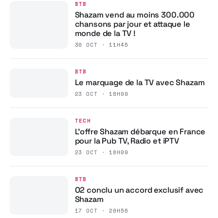
BTB
Shazam vend au moins 300.000
chansons par jour et attaque le
monde de la TV !
30 OCT · 11H45
BTB
Le marquage de la TV avec Shazam
23 OCT · 18H09
TECH
L’offre Shazam débarque en France
pour la Pub TV, Radio et iPTV
23 OCT · 18H09
BTB
O2 conclu un accord exclusif avec
Shazam
17 OCT · 20H56