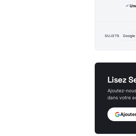
Une
SUJETS
Google
Lisez S
Ajoutez-nous
dans votre ac
Ajoute