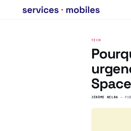
TECH
Pourq
urgenc
Spac
JÉRÔME NELRA
— PU