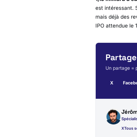
est intéressant.
mais déjà des rev
IPO attendue le 12
Partager
Un partage = p
X
Faceb
Jérôm
Spéciali
X
Tous s