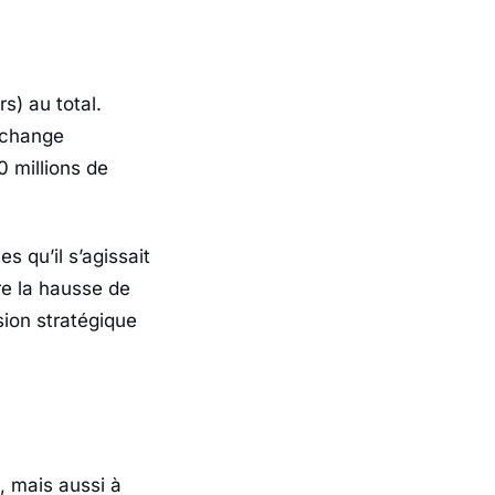
rs) au total.
xchange
 millions de
mes
qu’il s’agissait
re la hausse de
ion stratégique
, mais aussi à