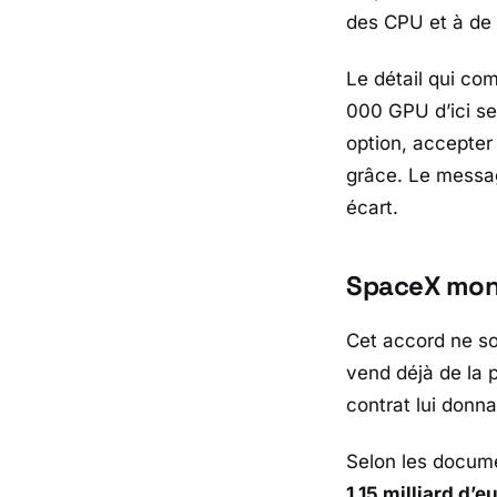
des CPU et à de 
Le détail qui com
000 GPU d’ici s
option, accepter
grâce. Le message
écart.
SpaceX moné
Cet accord ne so
vend déjà de la p
contrat lui donn
Selon les docume
1,15 milliard d’