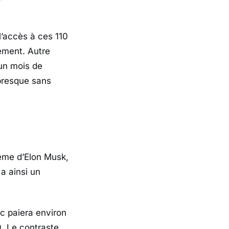
l’accès à ces 110
ement. Autre
 un mois de
 presque sans
ème d’
Elon Musk
,
a ainsi un
ic
paiera environ
9. Le contraste