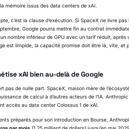
la mémoire issus des data centers de
xAI
.
pte, c’est la clause d’exécution. Si
SpaceX
ne livre pas 
eptembre,
Google
pourra mettre fin au contrat immédiat
 un nombre inférieur de GPU avec un tarif réduit, après
 est limpide, la capacité promise doit être là, vite, et
tise xAI bien au-delà de Google
rt pas de nulle part.
SpaceX
, maison mère de l’écosyst
uissance de calcul à d’autres acteurs de l’IA.
Anthropic
ant accès au data center
Colossus 1
de
xAI
.
nts préparés pour son introduction en Bourse,
Anthrop
euros par mois
(1,25 milliard de dollars) jusqu’en mai 202