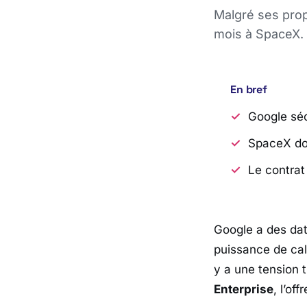
Malgré ses prop
mois à SpaceX. 
En bref
Google séc
SpaceX do
Le contrat
Google
a des dat
puissance de ca
y a une tension t
Enterprise
, l’of