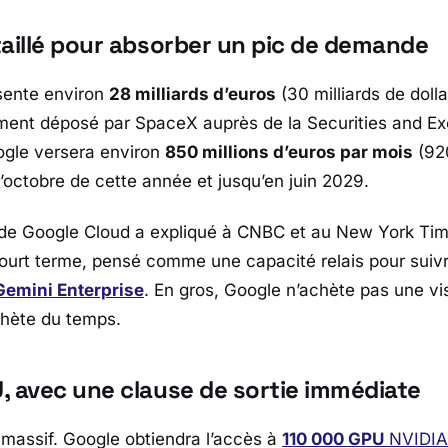
taillé pour absorber un pic de demande
sente environ
28 milliards d’euros
(30 milliards de dolla
ment déposé par
SpaceX
auprès de la
Securities and E
ogle
versera environ
850 millions d’euros par mois
(920
 d’octobre de cette année et jusqu’en juin 2029.
 de
Google Cloud
a expliqué à
CNBC
et au
New York Ti
ourt terme, pensé comme une capacité relais pour suiv
Gemini Enterprise
. En gros,
Google
n’achète pas une vis
achète du temps.
, avec une clause de sortie immédiate
 massif.
Google
obtiendra l’accès à
110 000 GPU
NVIDIA