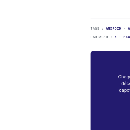
TAGS :
ANDROID
·
PARTAGER :
X
·
FA
Chaqu
déc
capot