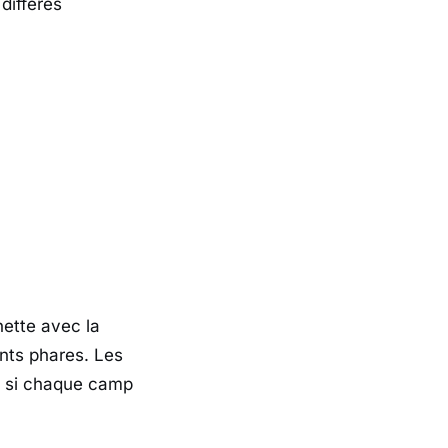
différés
nette avec la
nts phares. Les
u si chaque camp