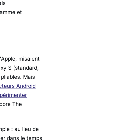
ais
 gamme et
’
Apple
, misaient
xy S (standard,
pliables. Mais
cteurs Android
xpérimenter
core
The
ple : au lieu de
ler dans le temps