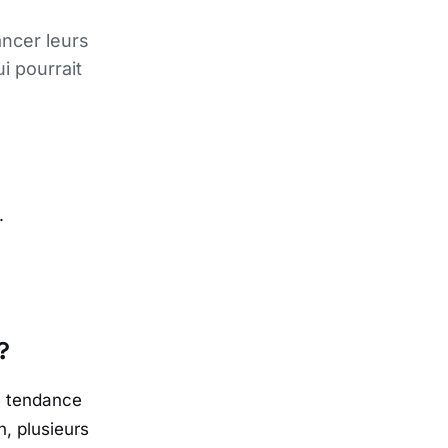
ancer leurs
i pourrait
.
?
e tendance
n
, plusieurs