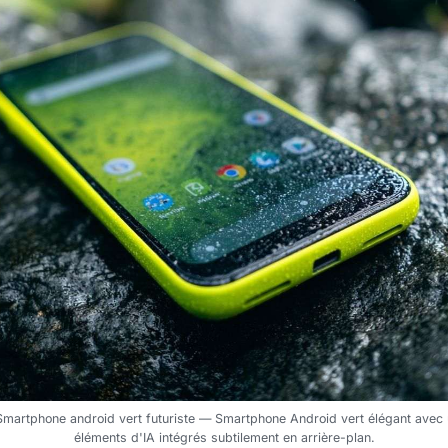
. Smartphone android vert futuriste — Smartphone Android vert élégant avec u
éléments d'IA intégrés subtilement en arrière-plan.