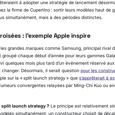
rêteraient à adopter une stratégie de lancement désorm
z la firme de Cupertino : sortir leurs modèles haut de
us simultanément, mais à des périodes distinctes.
roisées : l’exemple Apple inspire
, les grandes marques comme
Samsung
, principal rival d
t groupé chaque début d’année pour leurs gammes Gala
uivi quelques mois plus tard d’un événement réservé aux 
t changer. Désormais, il serait question
pour les constru
e sur la « split launch strategy » que
s’apprêterait à e
s rumeurs convergentes relayées par
Ming-Chi Kuo
ou en
 split launch strategy ?
Le principe est relativement sim
modèles simultanément, un constructeur choisit de déca