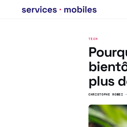
TECH
Pourqu
bientô
plus 
CHRISTOPHE ROMEI
—