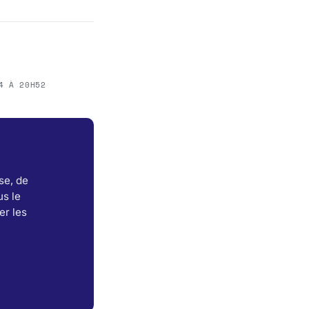
4 À 20H52
se, de
s le
er les