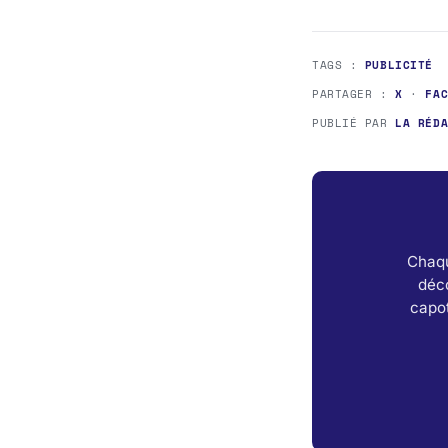
TAGS :
PUBLICITÉ
PARTAGER :
X
·
FA
PUBLIÉ PAR
LA RÉD
Chaqu
déc
capot