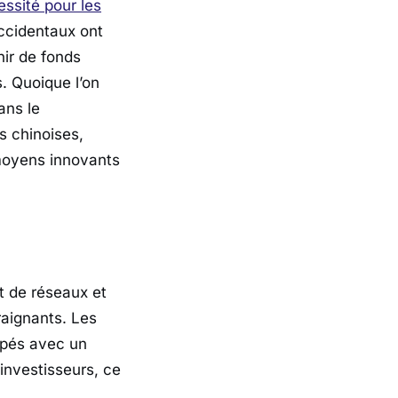
ssité pour les
ccidentaux ont
nir de fonds
. Quoique l’on
ans le
s chinoises,
moyens innovants
nt de réseaux et
raignants. Les
ppés avec un
investisseurs, ce