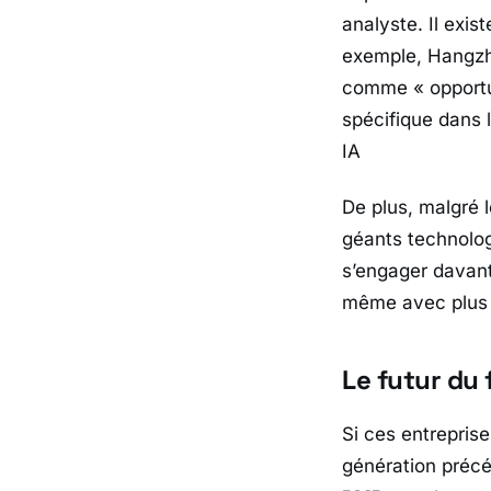
analyste. Il exis
exemple, Hangzho
comme « opportun
spécifique dans l
IA
De plus, malgré 
géants technolog
s’engager davant
même avec plus d
Le futur du
Si ces entrepris
génération précéd