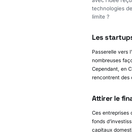
avec l'idée reç
technologies de
limite ?
Les startup
Passerelle vers l’
nombreuses faç
Cependant, en Ch
rencontrent des d
Attirer le f
Ces entreprises o
fonds d’investis
capitaux domest