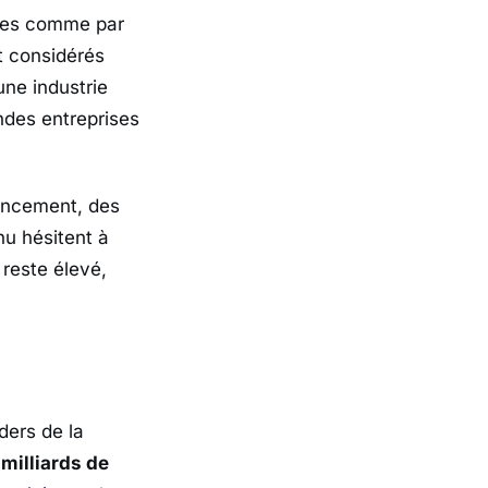
illes comme par
t considérés
une industrie
andes entreprises
nancement, des
u hésitent à
reste élevé,
ders de la
milliards de