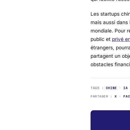
Les startups chi
mais aussi dans 
mondiale. Pour r
public et
privé e
étrangers, pourr
partagent un obj
obstacles financi
TAGS :
CHINE
·
IA
PARTAGER :
X
·
FA