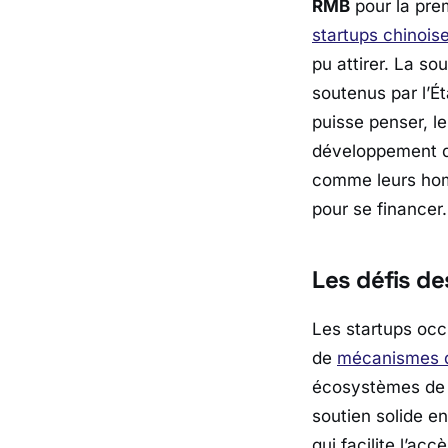
RMB
pour la pre
startups chinois
pu attirer. La so
soutenus par l’Ét
puisse penser, le
développement de
comme leurs hom
pour se financer.
Les défis de
Les startups occi
de
mécanismes de
écosystèmes de 
soutien solide en
qui facilite l’ac