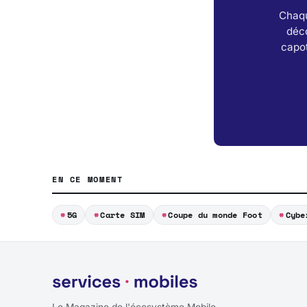
Chaqu
déc
capot
EN CE MOMENT
5G
Carte SIM
Coupe du monde Foot
Cybe
Le Magazine de l'écosystème Mobile