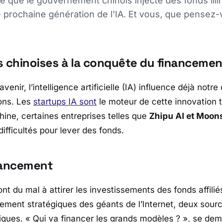
ue que le gouvernement chinois injecte des fonds illi
 prochaine génération de l'IA. Et vous, que pensez-
s chinoises à la conquête du financemen
avenir, l’intelligence artificielle (IA) influence déjà notre
ons. Les
startups IA sont
le moteur de cette innovation 
ine, certaines entreprises telles que
Zhipu AI et Moon
ifficultés pour lever des fonds.
inancement
nt du mal à attirer les investissements des fonds affiliés
sement stratégiques des géants de l’Internet, deux sour
iques.
« Qui va financer les grands modèles ? »
, se de