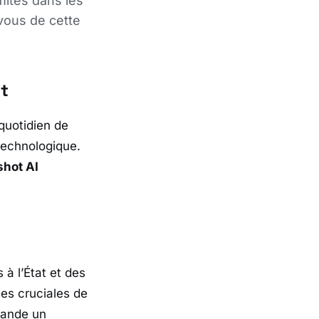
mités dans les
vous de cette
t
 quotidien de
technologique.
shot AI
 à l’État et des
ces cruciales de
mande un