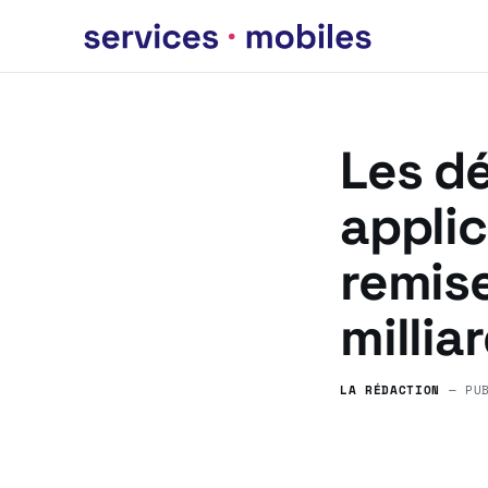
Les d
applic
remise
millia
LA RÉDACTION
— PU