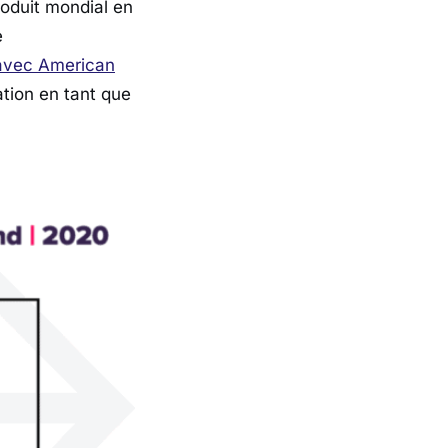
roduit mondial en
e
 avec American
ation en tant que