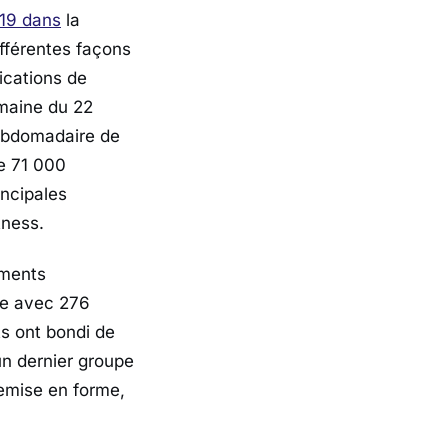
-19 dans
la
fférentes façons
ications de
emaine du 22
ebdomadaire de
de 71 000
incipales
tness.
ements
de avec 276
s ont bondi de
n dernier groupe
remise en forme,