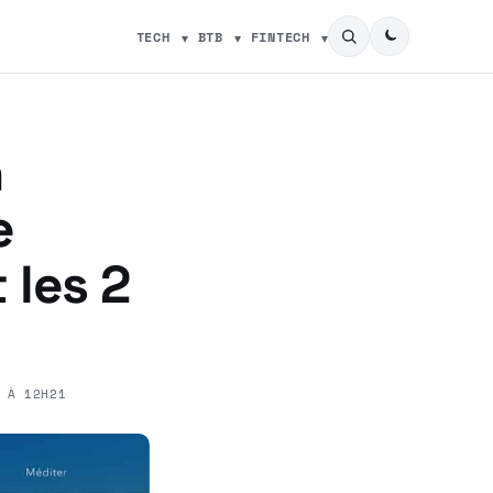
TECH
BTB
FINTECH
n
e
 les 2
 À 12H21