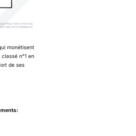
qui monétisent
 classé n°1 en
ort de ses
ements: