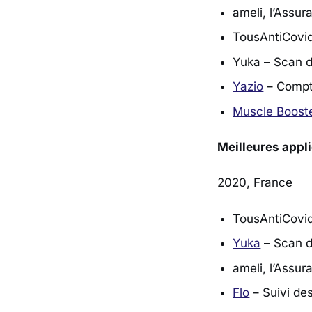
ameli, l’Assu
TousAntiCovi
Yuka – Scan d
Yazio
– Compte
Muscle Boost
Meilleures appl
2020, France
TousAntiCovi
Yuka
– Scan d
ameli, l’Assu
Flo
– Suivi des