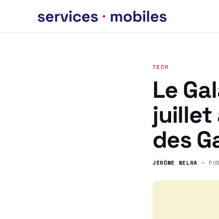
TECH
Le Gal
juille
des G
JÉRÔME NELRA
— PU