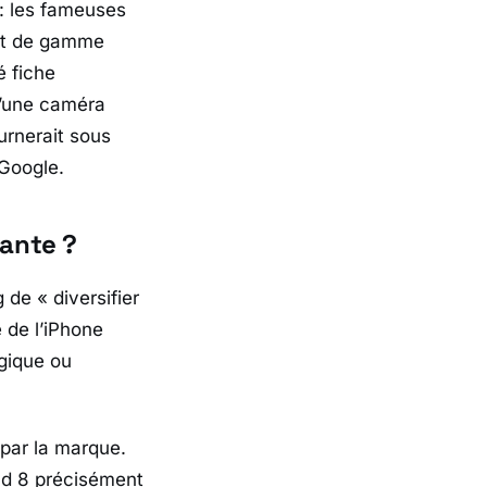
 : les fameuses
aut de gamme
é fiche
u’une caméra
urnerait sous
 Google.
ante ?
g
de «
diversifier
 de l’iPhone
gique ou
 par la marque.
ld 8 précisément