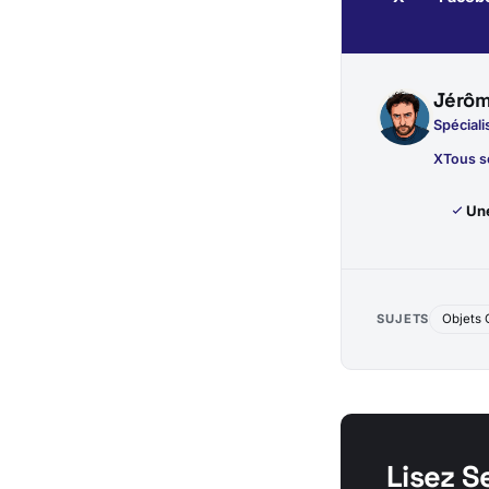
Jérôm
Spéciali
X
Tous s
Une
SUJETS
Objets
Lisez S