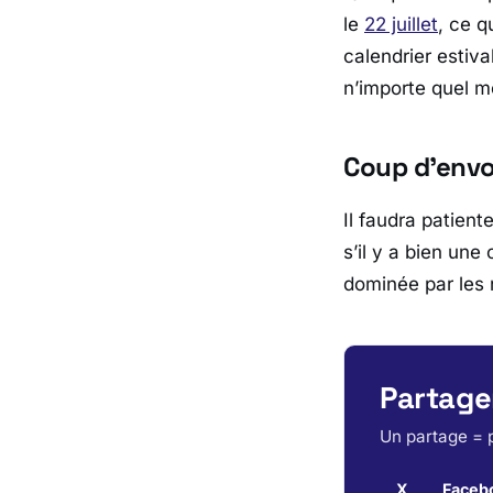
le
22 juillet
, ce q
calendrier estiva
n’importe quel 
Coup d’envo
Il faudra patient
s’il y a bien une
dominée par les
Partager
Un partage = p
X
Faceb