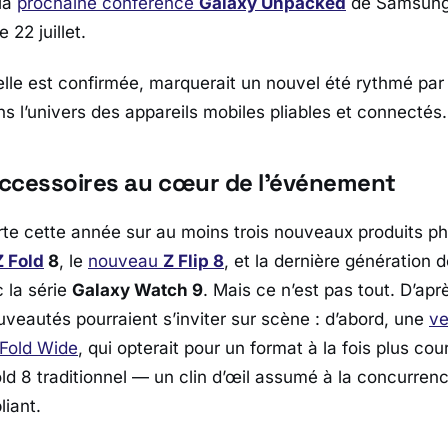
 la
prochaine conférence
Galaxy Unpacked
de
Samsun
e 22 juillet.
 elle est confirmée, marquerait un nouvel été rythmé pa
s l’univers des appareils mobiles pliables et connectés.
 accessoires au cœur de l’événement
orte cette année sur au moins trois nouveaux produits ph
Z Fold
8
, le
nouveau
Z Flip 8
, et la dernière génération 
 la série
Galaxy Watch 9
. Mais ce n’est pas tout. D’ap
uveautés pourraient s’inviter sur scène : d’abord, une
ve
Fold Wide
, qui opterait pour un format à la fois plus cour
old 8 traditionnel — un clin d’œil assumé à la concurre
liant.