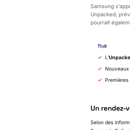
Samsung s’apprê
Unpacked, prévu
pourrait égalem
Tl;dr
L’
Unpack
Nouveaux 
Premières 
Un rendez-v
Selon des inform