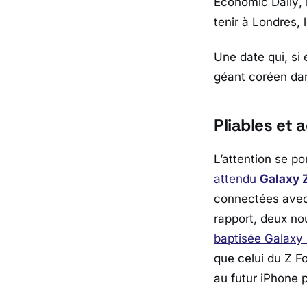
Economic Daily
,
tenir à Londres, l
Une date qui, si
géant coréen dan
Pliables et
L’attention se p
attendu
Galaxy 
connectées avec
rapport, deux no
baptisée
Galaxy 
que celui du Z F
au futur iPhone p