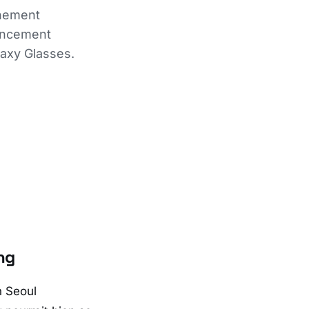
énement
lancement
laxy Glasses.
ng
n
Seoul