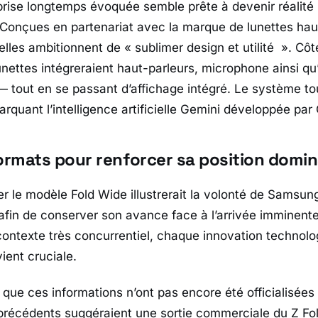
prise longtemps évoquée semble prête à devenir réalité
 Conçues en partenariat avec la marque de lunettes h
 elles ambitionnent de «
sublimer design et utilité
». Côt
unettes intégreraient haut-parleurs, microphone ainsi q
 — tout en se passant d’affichage intégré. Le système to
rquant l’intelligence artificielle Gemini développée par
rmats pour renforcer sa position domin
er le modèle
Fold Wide
illustrerait la volonté de
Samsun
 afin de conserver son avance face à l’arrivée imminente
ontexte très concurrentiel, chaque innovation technolo
ent cruciale.
 que ces informations n’ont pas encore été officialisées
précédents suggéraient une sortie commerciale du Z Fo