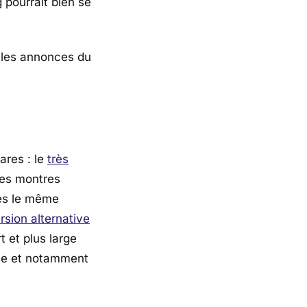
g
pourrait bien se
r les annonces du
ares : le
très
des montres
rès le même
rsion alternative
t et plus large
nce et notamment