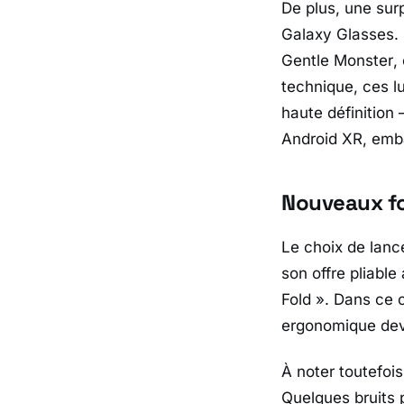
De plus, une sur
Galaxy Glasses.
Gentle Monster
,
technique, ces l
haute définition
Android XR, emba
Nouveaux fo
Le choix de lanc
son offre pliable
Fold
». Dans ce c
ergonomique devi
À noter toutefois
Quelques bruits 