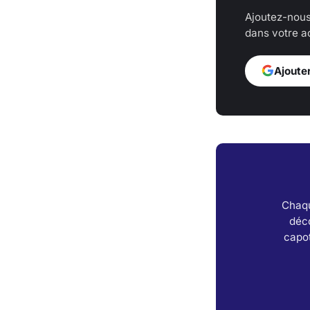
Ajoutez-nous
dans votre ac
Ajoute
Chaqu
déc
capot