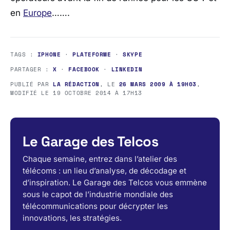
en
Europe
…….
TAGS :
IPHONE
·
PLATEFORME
·
SKYPE
PARTAGER :
X
·
FACEBOOK
·
LINKEDIN
PUBLIÉ PAR
LA RÉDACTION
, LE
26 MARS 2009 À 19H03
,
MODIFIÉ LE
19 OCTOBRE 2014 À 17H13
Le Garage des Telcos
Chaque semaine, entrez dans l’atelier des
télécoms : un lieu d’analyse, de décodage et
d’inspiration. Le Garage des Telcos vous emmène
sous le capot de l’industrie mondiale des
télécommunications pour décrypter les
innovations, les stratégies.