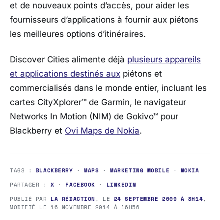
et de nouveaux points d’accès, pour aider les
fournisseurs d’applications à fournir aux piétons
les meilleures options d’itinéraires.
Discover Cities alimente déjà
plusieurs appareils
et applications destinés aux
piétons et
commercialisés dans le monde entier, incluant les
cartes CityXplorer™ de Garmin, le navigateur
Networks In Motion (NIM) de Gokivo™ pour
Blackberry et
Ovi Maps de Nokia
.
TAGS :
BLACKBERRY
·
MAPS
·
MARKETING MOBILE
·
NOKIA
PARTAGER :
X
·
FACEBOOK
·
LINKEDIN
PUBLIÉ PAR
LA RÉDACTION
, LE
24 SEPTEMBRE 2009 À 8H14
,
MODIFIÉ LE
16 NOVEMBRE 2014 À 16H56