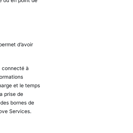
e ou en point de
permet d’avoir
 connecté à
formations
harge et le temps
a prise de
n des bornes de
ove Services.