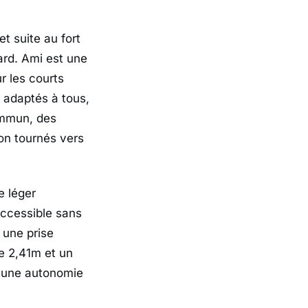
 suite au fort
ard. Ami est une
r les courts
é adaptés à tous,
commun, des
on tournés vers
e léger
accessible sans
 une prise
e 2,41m et un
c une autonomie