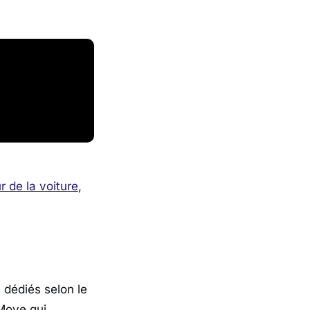
r de la voiture
,
s dédiés selon le
2Move qui