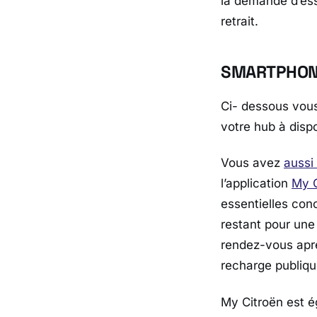
la demande d’ess
retrait.
SMARTPHO
Ci- dessous vous
votre hub à disp
Vous avez
aussi 
l’application
My C
essentielles conc
restant pour une 
rendez-vous aprè
recharge publiqu
My Citroën est é