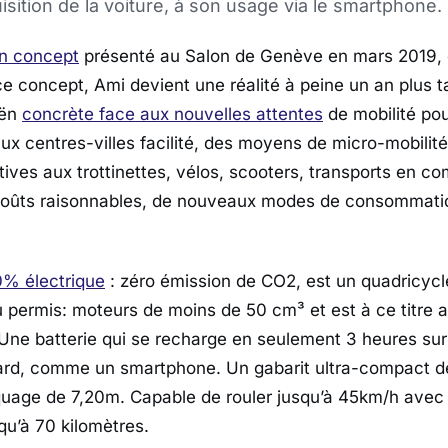
isition de la voiture, à son usage via le smartphone.
n concept
présenté au Salon de Genève en mars 2019, et
ce concept, Ami devient une réalité à peine un an plus t
oën
concrète face aux nouvelles attentes
de mobilité pou
 aux centres-villes facilité, des moyens de micro-mobilit
atives aux trottinettes, vélos, scooters, transports en 
 coûts raisonnables, de nouveaux modes de consommati
0% électrique
: zéro émission de CO2, est un quadricycl
 permis: moteurs de moins de 50 cm³ et est à ce titre 
 Une batterie qui se recharge en seulement 3 heures sur
dard, comme un smartphone. Un gabarit ultra-compact d
quage de 7,20m. Capable de rouler jusqu’à 45km/h ave
qu’à 70 kilomètres.