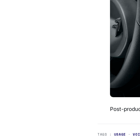
Post-produc
TAGS :
USAGE
·
VO