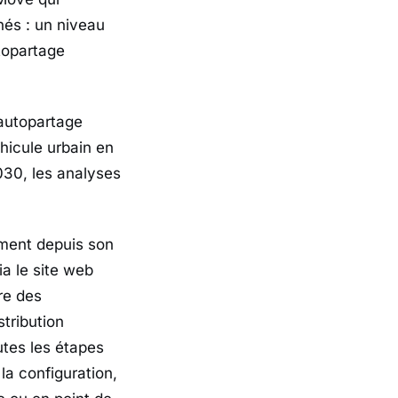
nés : un niveau
utopartage
’autopartage
hicule urbain en
2030, les analyses
ement depuis son
a le site web
vre des
stribution
utes les étapes
 la configuration,