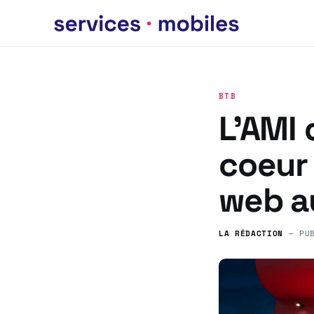
BTB
L’AMI 
coeur 
web a
LA RÉDACTION
— PU