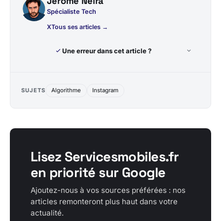
Jérôme Nelra
Spécialiste Tech
X
Tous ses articles →
Une erreur dans cet article ?
SUJETS
Algorithme
Instagram
Lisez Servicesmobiles.fr
en priorité sur Google
Ajoutez-nous à vos sources préférées : nos
articles remonteront plus haut dans votre
actualité.