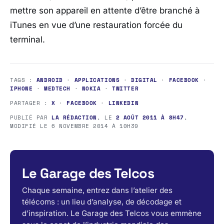
mettre son appareil en attente d’être branché à
iTunes en vue d’une restauration forcée du
terminal.
TAGS :
ANDROID
·
APPLICATIONS
·
DIGITAL
·
FACEBOOK
·
IPHONE
·
MEDTECH
·
NOKIA
·
TWITTER
PARTAGER :
X
·
FACEBOOK
·
LINKEDIN
PUBLIÉ PAR
LA RÉDACTION
, LE
2 AOÛT 2011 À 8H47
,
MODIFIÉ LE
6 NOVEMBRE 2014 À 10H39
Le Garage des Telcos
Chaque semaine, entrez dans l’atelier des
télécoms : un lieu d’analyse, de décodage et
d’inspiration. Le Garage des Telcos vous emmène