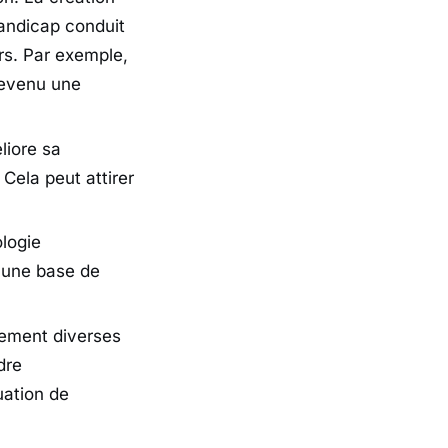
handicap conduit
urs. Par exemple,
devenu une
liore sa
Cela peut attirer
ologie
r une base de
ement diverses
dre
uation de