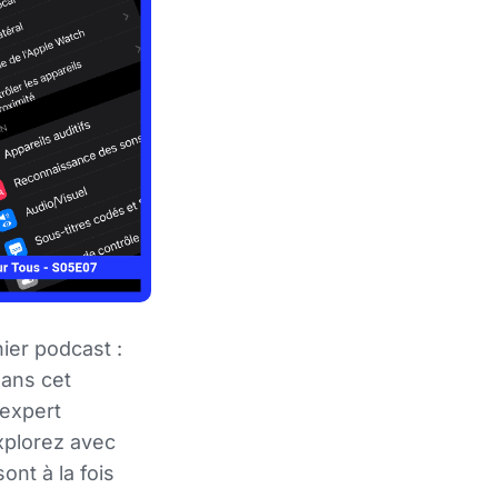
ier podcast :
Dans cet
 expert
xplorez avec
nt à la fois