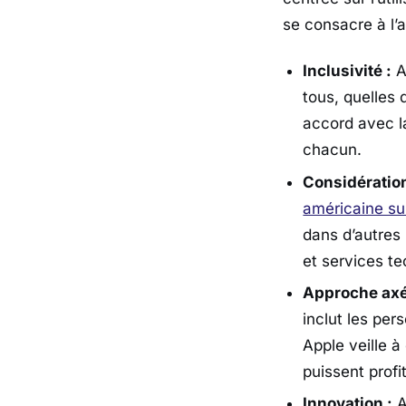
se consacre à l’a
Inclusivité :
A
tous, quelles 
accord avec la
chacun.
Considération
américaine su
dans d’autres 
et services te
Approche axée
inclut les per
Apple veille à
puissent profi
Innovation :
A