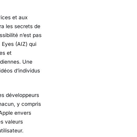
ices et aux
ra les secrets de
sibilité n’est pas
 Eyes (AIZ) qui
es et
tidiennes. Une
déos d’individus
les développeurs
chacun, y compris
’Apple envers
es valeurs
ilisateur.