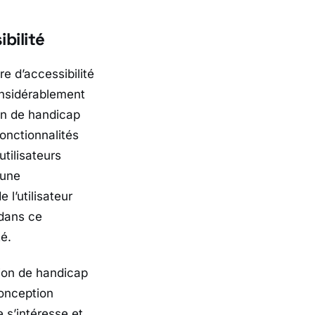
bilité
re d’accessibilité
onsidérablement
on de handicap
fonctionnalités
tilisateurs
 une
 l’utilisateur
 dans ce
é.
tion de handicap
conception
e s’intéresse et