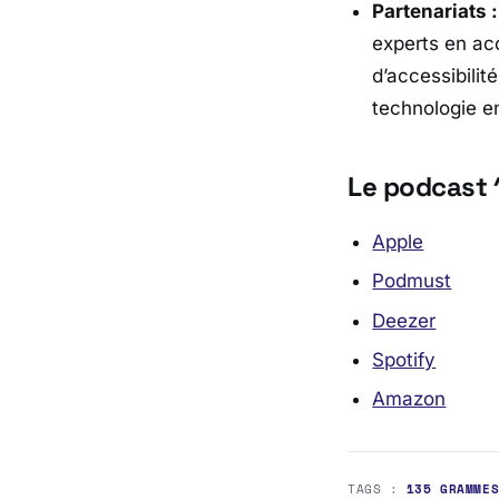
Partenariats :
experts en acc
d’accessibilit
technologie en
Le podcast 
Apple
Podmust
Deezer
Spotify
Amazon
TAGS :
135 GRAMME