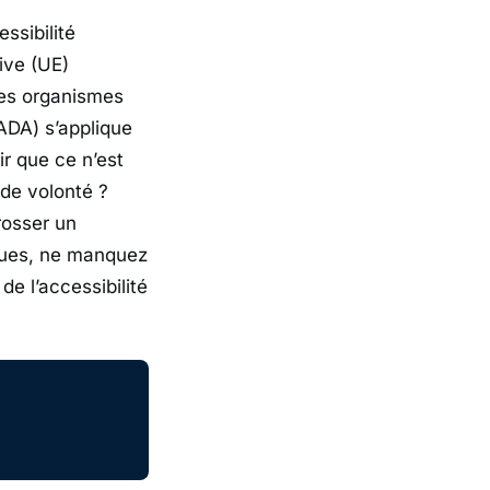
ssibilité
ive (UE)
s organismes
(ADA) s’applique
r que ce n’est
de volonté ?
rosser un
iques, ne manquez
de l’accessibilité