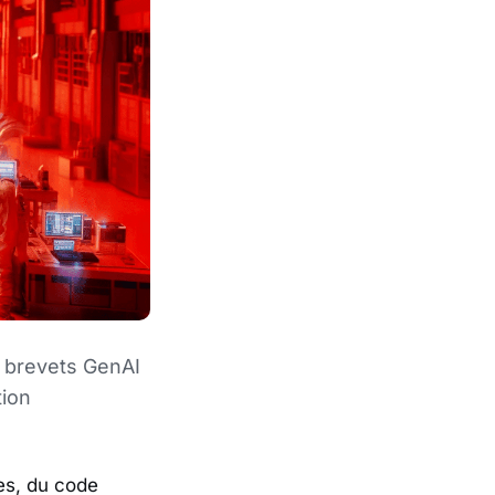
x brevets GenAI
tion
ges, du code