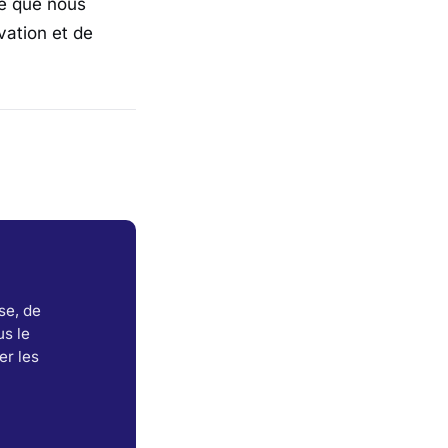
ce que nous
vation et de
se, de
s le
er les