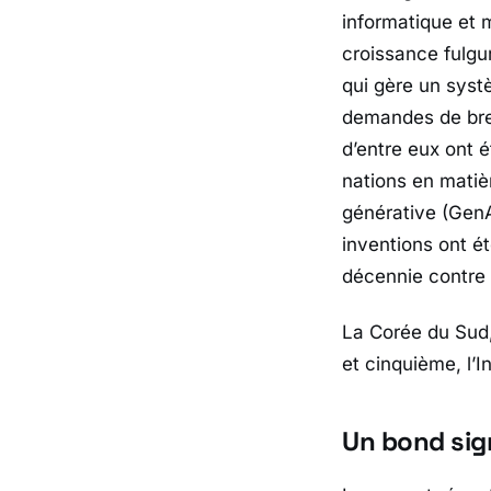
informatique et 
croissance fulgur
qui gère un sys
demandes de brev
d’entre eux ont 
nations en mati
générative (GenA
inventions ont é
décennie contre 
La Corée du Sud,
et cinquième, l’I
Un bond sign