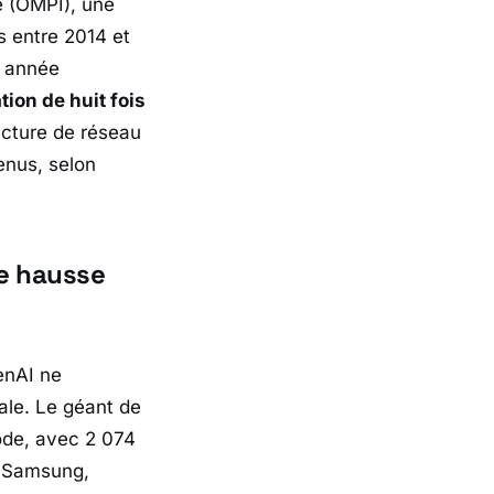
le (OMPI), une
 entre 2014 et
e année
ion de huit fois
ecture de réseau
enus, selon
ne hausse
enAI ne
ale. Le géant de
iode, avec 2 074
, Samsung,