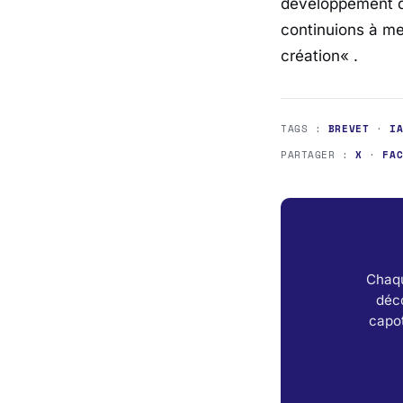
développement de
continuions à me
création
« .
TAGS :
BREVET
·
I
PARTAGER :
X
·
FA
Chaqu
déc
capot