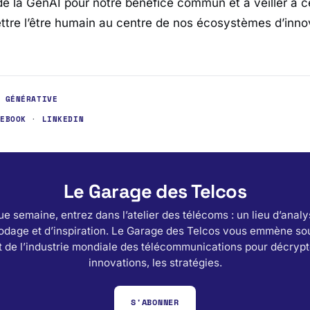
 la GenAI pour notre bénéfice commun et à veiller à 
ttre l’être humain au centre de nos écosystèmes d’inno
A GÉNÉRATIVE
CEBOOK
·
LINKEDIN
Le Garage des Telcos
e semaine, entrez dans l’atelier des télécoms : un lieu d’analy
odage et d’inspiration. Le Garage des Telcos vous emmène sou
 de l’industrie mondiale des télécommunications pour décrypt
innovations, les stratégies.
S'ABONNER