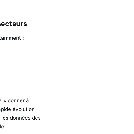
secteurs
otamment :
 à «
donner à
apide évolution
t les données des
le