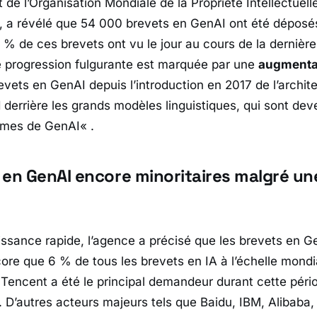
 de l’Organisation Mondiale de la Propriété Intellectuel
 a révélé que 54 000 brevets en GenAI ont été déposés
 % de ces brevets ont vu le jour au cours de la dernièr
 progression fulgurante est marquée par une
augmentat
vets en GenAI depuis l’introduction en 2017 de l’archit
 derrière les grands modèles linguistiques, qui sont dev
mes de GenAI
« .
 en GenAI encore minoritaires malgré u
issance rapide, l’agence a précisé que les brevets en G
ore que 6 % de tous les brevets en IA à l’échelle mondi
is Tencent a été le principal demandeur durant cette pér
 D’autres acteurs majeurs tels que Baidu, IBM, Alibaba