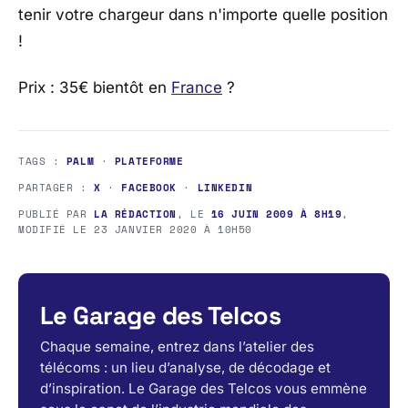
tenir votre chargeur dans n'importe quelle position
!
Prix : 35€ bientôt en
France
?
TAGS :
PALM
·
PLATEFORME
PARTAGER :
X
·
FACEBOOK
·
LINKEDIN
PUBLIÉ PAR
LA RÉDACTION
, LE
16 JUIN 2009 À 8H19
,
MODIFIÉ LE
23 JANVIER 2020 À 10H50
Le Garage des Telcos
Chaque semaine, entrez dans l’atelier des
télécoms : un lieu d’analyse, de décodage et
d’inspiration. Le Garage des Telcos vous emmène