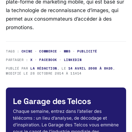
plate-forme de marketing mobile, qui est basé sur
la technologie de reconnaissance d’images, qui
permet aux consommateurs d’accéder à des
promotions.
TAGS :
CHINE
·
COMMERCE
·
MMS
·
PUBLICITÉ
PARTAGER :
X
·
FACEBOOK
·
LINKEDIN
PUBLIÉ PAR
LA RÉDACTION
, LE
14 AVRIL 2008 À 8H20
,
MODIFIÉ LE
28 OCTOBRE 2014 À 11H14
Le Garage des Telcos
Chaque semaine, entrez dans l’atelier des
télécoms : un lieu d’analyse, de décodage et
d’inspiration. Le Garage des Telcos vous emmène
sous le capot de l’industrie mondiale des