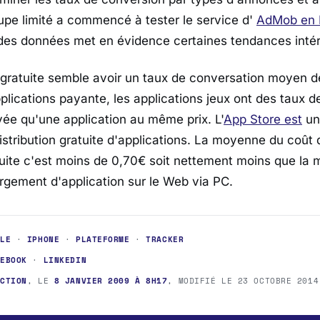
upe limité a commencé à tester le service d'
AdMob en
des données met en évidence certaines tendances inté
 gratuite semble avoir un taux de conversation moyen 
plications payante, les applications jeux ont des taux 
evée qu'une application au même prix. L'
App Store est
un
istribution gratuite d'applications. La moyenne du coût 
tuite c'est moins de 0,70€ soit nettement moins que la
rgement d'application sur le Web via PC.
PLE
·
IPHONE
·
PLATEFORME
·
TRACKER
CEBOOK
·
LINKEDIN
ACTION
, LE
8 JANVIER 2009 À 8H17
, MODIFIÉ LE
23 OCTOBRE 2014