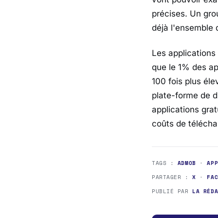
précises. Un gro
déjà l'ensemble 
Les applications
que le 1% des ap
100 fois plus él
plate-forme de d
applications gra
coûts de télécha
TAGS :
ADMOB
·
AP
PARTAGER :
X
·
FA
PUBLIÉ PAR
LA RÉD