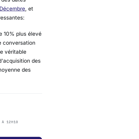
 Décembre
, et
ressantes:
de 10% plus élevé
de conversation
e véritable
d'acquisition des
 moyenne des
 À 12H10