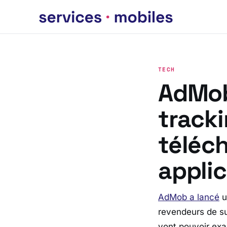
TECH
AdMob
tracki
téléc
appli
AdMob a lancé
u
revendeurs de sui
vont pouvoir exa