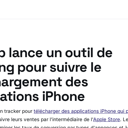
 lance un outil de
ng pour suivre le
hargement des
cations iPhone
n tracker pour
télécharger des applications iPhone qui 
vre leurs ventes par l'intermédiaire de l'
Apple Store
. L
miner les taux de conversion par types d'annonces et à