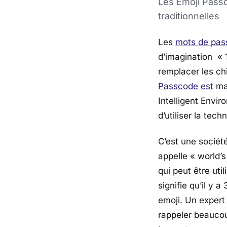
Les Emoji Pass
traditionnelles
Les
mots de pass
d’imagination « 
remplacer les ch
Passcode est
mat
Intelligent Envi
d’utiliser la tec
C’est une société
appelle « world’s
qui peut être uti
signifie qu’il y
emoji. Un expert
rappeler beaucou