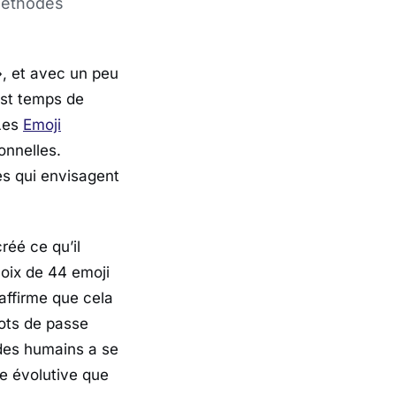
méthodes
, et avec un peu
est temps de
 Les
Emoji
onnelles.
es qui envisagent
réé ce qu’il
hoix de 44 emoji
 affirme que cela
mots de passe
 des humains a se
e évolutive que