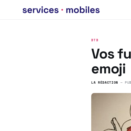
BTB
Vos fu
emoji
LA RÉDACTION
— PU