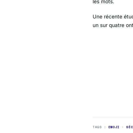
les mots.
Une récente étud
un sur quatre ont
TAGS :
EMOJI
·
SÉ