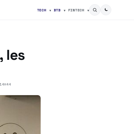
TECH
BTB
FINTECH
 les
14H44