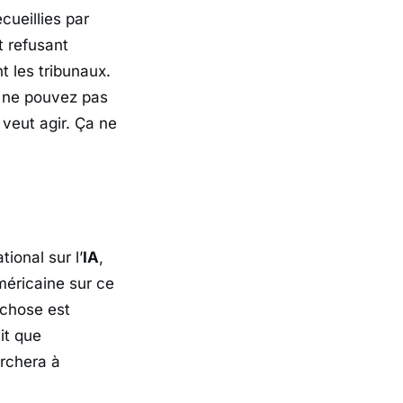
cueillies par
t refusant
t les tribunaux.
 ne pouvez pas
 veut agir. Ça ne
ional sur l’
IA
,
éricaine sur ce
e chose est
it que
erchera à