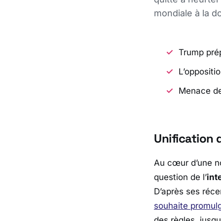
mondiale à la d
Trump prép
L’oppositi
Menace de 
Unification d
Au cœur d’une no
question de l’
int
D’après ses réce
souhaite promul
des règles, jusq