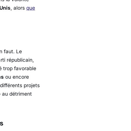
-Unis
, alors
que
en faut. Le
ti républicain,
é trop favorable
ms
ou encore
différents projets
— au détriment
es