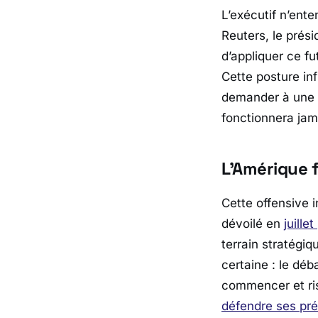
L’exécutif n’ent
Reuters
, le prés
d’appliquer ce fu
Cette posture inf
demander à une e
fonctionnera jam
L’Amérique f
Cette offensive i
dévoilé en
juille
terrain stratégiq
certaine : le déb
commencer et ris
défendre ses pré