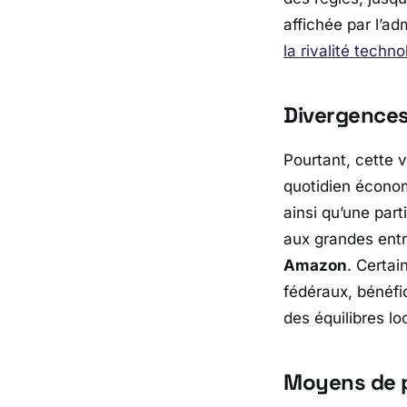
affichée par l’a
la rivalité techn
Divergences
Pourtant, cette vo
quotidien écon
ainsi qu’une part
aux grandes entr
Amazon
. Certai
fédéraux, bénéfi
des équilibres l
Moyens de p