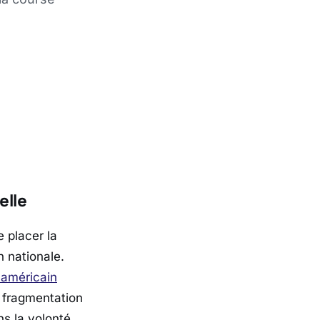
elle
e placer la
n nationale.
 américain
a fragmentation
ns la volonté