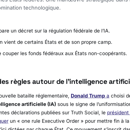
omination technologique.
are un décret sur la régulation fédérale de l’IA.
on vient de certains États et de son propre camp.
couper les fonds fédéraux aux États non-coopérants.
es règles autour de l’intelligence artifici
uvelle bataille réglementaire,
Donald Trump
a
choisi d
elligence artificielle (IA)
sous le signe de l’uniformisatio
ntes déclarations publiées sur
Truth Social
, le
président
guer
un «
one rule Executive Order
» pour mettre fin à l
u’ici dictées par chaque État. Ce mouvement s’inscrit da