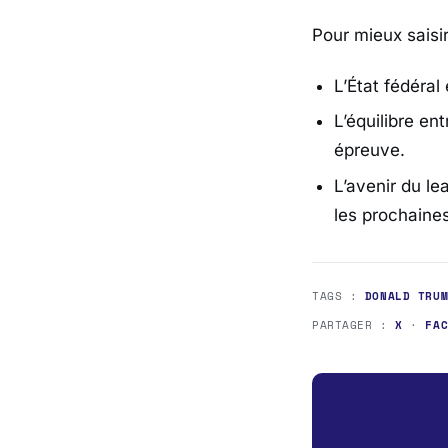
Pour mieux saisir
L’État fédéral
L’équilibre en
épreuve.
L’avenir du l
les prochaine
TAGS :
DONALD TRU
PARTAGER :
X
·
FA