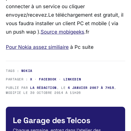
connecter à un service ou cliquer
envoyez/recevez.Le téléchargement est gratuit, il
vous faudra installer un client PC et mobile ( via
un push wap ).
Source mobigeeks
.fr
Pour Nokia assez similiaire
à Pc suite
TAGS :
NOKIA
PARTAGER :
X
·
FACEBOOK
·
LINKEDIN
PUBLIÉ PAR
LA RÉDACTION
, LE
4 JANVIER 2007 À 7H15
,
MODIFIÉ LE
30 OCTOBRE 2014 À 11H26
Le Garage des Telcos
Chaque semaine, entrez dans l’atelier des