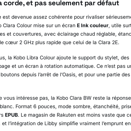
a corde, et pas seulement par défaut
fre est devenue assez cohérente pour rivaliser sérieuse
 Clara Colour
mise sur un écran
E Ink couleur
, utile su
s et couvertures, avec éclairage chaud réglable, étanc
e cœur 2 GHz plus rapide que celui de la
Clara 2E
.
us, la
Kobo Libra Colour
ajoute le support du stylet, des
ge et un écran à rotation automatique. Ce n’est pas un
outons depuis l’arrêt de l’
Oasis
, et pour une partie des
ne vous intéresse pas, la
Kobo Clara BW
reste la réponse 
 blanc. Format 6 pouces, mode sombre, étanchéité, pri
ers
EPUB
. Le magasin de
Rakuten
est moins vaste que ce
, et l’intégration de
Libby
simplifie vraiment l’emprunt en