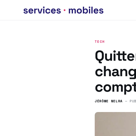
TECH
Quitte
change
compt
JÉRÔME NELRA
— PU