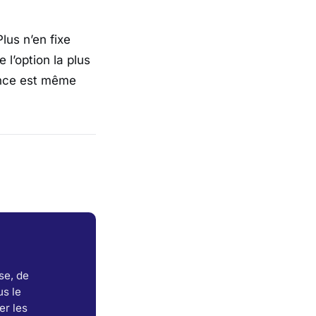
Plus
n’en fixe
e l’option la plus
ience est même
se, de
s le
er les