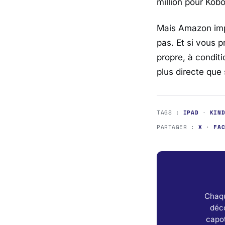
million pour
Kobo
Mais
Amazon
imp
pas. Et si vous 
propre, à conditi
plus directe que
TAGS :
IPAD
·
KIN
PARTAGER :
X
·
FA
Chaqu
déc
capot