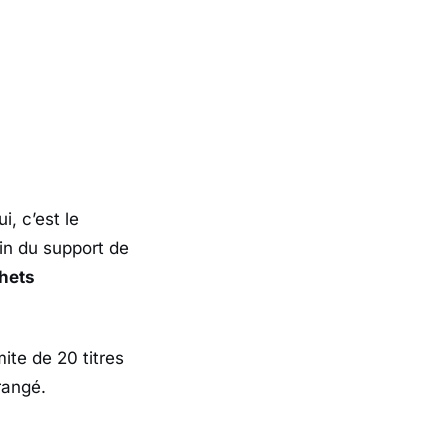
i, c’est le
in du support de
hets
ite de 20 titres
rangé.