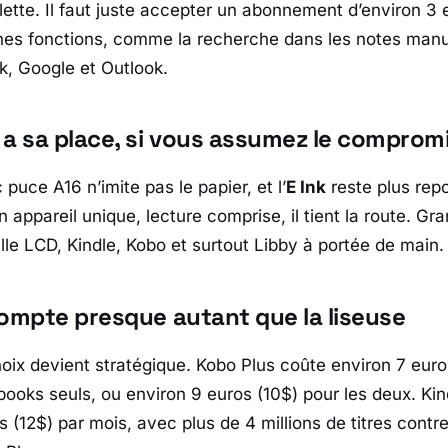
lette. Il faut juste accepter un abonnement d’environ 3 
nes fonctions, comme la recherche dans les notes manu
k
,
Google
et
Outlook
.
 a sa place, si vous assumez le comprom
c puce
A16
n’imite pas le papier, et l’
E Ink
reste plus repo
appareil unique, lecture comprise, il tient la route. Gr
lle LCD,
Kindle
,
Kobo
et surtout
Libby
à portée de main.
compte presque autant que la liseuse
hoix devient stratégique.
Kobo Plus
coûte environ 7 euro
ooks seuls, ou environ 9 euros (10$) pour les deux.
Kin
s (12$) par mois, avec plus de 4 millions de titres contre