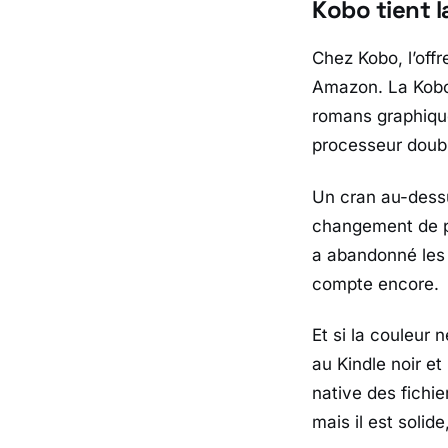
Kobo tient l
Chez
Kobo
, l’of
Amazon
. La
Kobo
romans graphique
processeur doubl
Un cran au-dess
changement de pa
a abandonné les b
compte encore.
Et si la couleur 
au
Kindle
noir et
native des fichi
mais il est solide