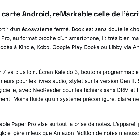
 carte Android, reMarkable celle de l’écr
ortir d’un écosystème fermé,
Boox
est sans doute le choi
 Pro
, au format proche d’un smartphone, lit très bien ma
accès à
Kindle
,
Kobo
,
Google Play Books
ou
Libby
via
An
r 7
va plus loin. Écran Kaleido 3, boutons programmable
rleurs pour les livres audio, stylet sur la version Gen II.
ogicielle, avec
NeoReader
pour les fichiers sans DRM et t
nt. Moins fluide qu’un système préconfiguré, claireme
able Paper Pro
vise surtout la prise de notes. L’appareil
ogiciel gère mieux que
Amazon
l’édition de notes manusc