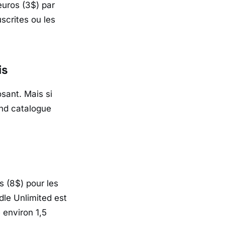
euros (3$) par
scrites ou les
is
sant. Mais si
and catalogue
s (8$) pour les
dle Unlimited
est
 environ 1,5