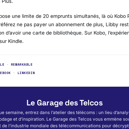
 Plus
.
ose une limite de 20 emprunts simultanés, là où
Kobo 
préférez ne pas payer un abonnement de plus,
Libby
rest
on d’avoir une carte de bibliothèque. Sur
Kobo
, l’expér
 sur
Kindle
.
DLE
·
REMARKABLE
CEBOOK
·
LINKEDIN
Le Garage des Telcos
e semaine, entrez dans l’atelier des télécoms : un lieu d’analy
odage et d’inspiration. Le Garage des Telcos vous emmène sou
 de l’industrie mondiale des télécommunications pour décrypt