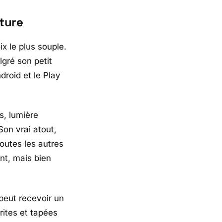
iture
x le plus souple.
lgré son petit
droid
et le
Play
s, lumière
 Son vrai atout,
outes les autres
nt, mais bien
 peut recevoir un
rites et tapées