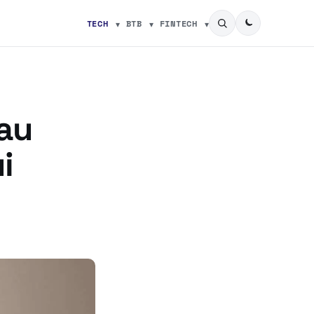
TECH
BTB
FINTECH
 au
i