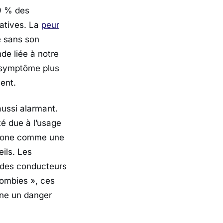
9 % des
tatives. La
peur
e sans son
de liée à notre
n symptôme plus
ent.
aussi alarmant.
té due à l’usage
tphone comme une
ils. Les
 des conducteurs
mombies », ces
gne un danger