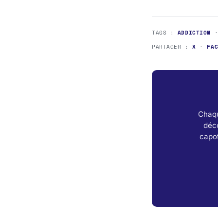
TAGS :
ADDICTION
PARTAGER :
X
·
FA
Chaqu
déc
capot