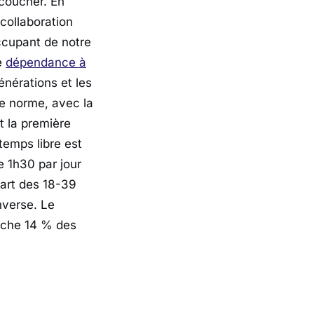
coucher. En
collaboration
occupant de notre
e
dépendance à
énérations et les
e norme, avec la
t la première
temps libre est
 1h30 par jour
uart des 18-39
nverse. Le
ouche 14 % des