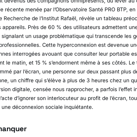
t devenus des compagnons omniprésents, du lever au 
e récente menée par l’Observatoire Santé PRO BTP, en 
e Recherche de l’Institut Rafaël, révèle un tableau pré
s appareils. Près de 60 % des utilisateurs admettent un
, signalant un usage problématique qui transcende les g
professionnelles. Cette hyperconnexion est devenue un
nnes interrogées avouant que consulter leur portable es
ont le matin, et 15 % s’endorment même à ses côtés. Le 
mé par l’écran, une personne sur deux passant plus de
ne, un chiffre qui s’élève à plus de 3 heures chez un q
ion digitale, censée nous rapprocher, a parfois l’effet i
’acte d’ignorer son interlocuteur au profit de l’écran, t
t une déconnexion sociale inquiétante.
 manquer