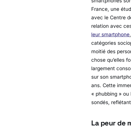
smartphones son
France, une étud
avec le Centre d
relation avec ce
leur smartphone
catégories socio
moitié des perso
chose qu’elles f
largement consom
sur son smartpho
ans. Cette immers
« phubbing » ou l
sondés, reflétan
La peur de