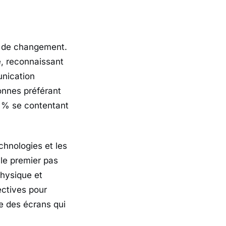
ir de changement.
e, reconnaissant
unication
onnes préférant
0 % se contentant
chnologies et les
 le premier pas
physique et
ectives pour
ge des écrans qui