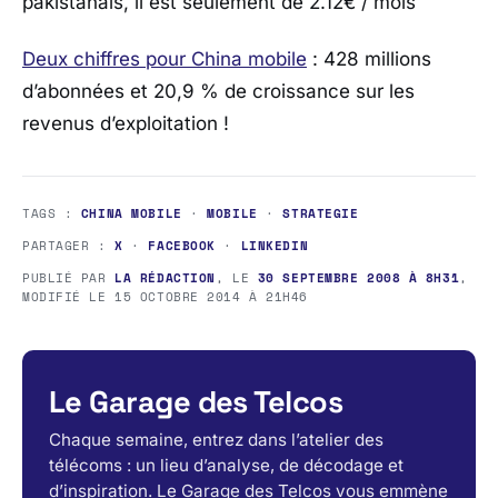
pakistanais, il est seulement de 2.12€ / mois
Deux chiffres pour China mobile
: 428 millions
d’abonnées et 20,9 % de croissance sur les
revenus d’exploitation !
TAGS :
CHINA MOBILE
·
MOBILE
·
STRATEGIE
PARTAGER :
X
·
FACEBOOK
·
LINKEDIN
PUBLIÉ PAR
LA RÉDACTION
, LE
30 SEPTEMBRE 2008 À 8H31
,
MODIFIÉ LE
15 OCTOBRE 2014 À 21H46
Le Garage des Telcos
Chaque semaine, entrez dans l’atelier des
télécoms : un lieu d’analyse, de décodage et
d’inspiration. Le Garage des Telcos vous emmène