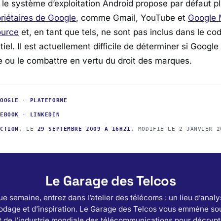
e le système d’exploitation Android propose par défaut p
priétaires de Google
, comme Gmail, YouTube et
Google
ource
et, en tant que tels, ne sont pas inclus dans le co
tiel. Il est actuellement difficile de déterminer si Google
ve ou le combattre en vertu du droit des marques.
GOOGLE
·
PLATEFORME
CEBOOK
·
LINKEDIN
ACTION
, LE
29 SEPTEMBRE 2009 À 16H21
, MODIFIÉ LE
2 JANVIER 2
Le Garage des Telcos
e semaine, entrez dans l’atelier des télécoms : un lieu d’analy
odage et d’inspiration. Le Garage des Telcos vous emmène sou
 de l’industrie mondiale des télécommunications pour décrypt