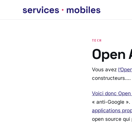
TECH
Open A
Vous avez
l’Ope
constructeurs….
Voici donc Open 
« anti-Google ».
applications prop
open source qui p