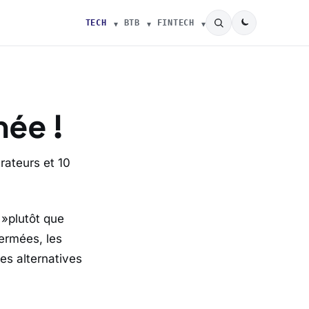
TECH
BTB
FINTECH
née !
rateurs et 10
 »plutôt que
fermées, les
es alternatives