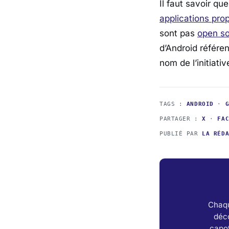
Il faut savoir qu
applications pro
sont pas
open s
d’Android référen
nom de l’initiati
TAGS :
ANDROID
·
PARTAGER :
X
·
FA
PUBLIÉ PAR
LA RÉD
Chaqu
déc
capot