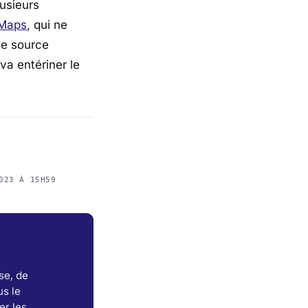
lusieurs
 Maps
, qui ne
de source
 va entériner le
023 À 15H59
se, de
s le
er les