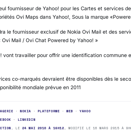
eul fournisseur de Yahoo! pour les Cartes et services de
opriétés Ovi Maps dans Yahoo!, Sous la marque «Powere
ra le fournisseur exclusif de Nokia Ovi Mail et des serv
 Ovi Mail / Ovi Chat Powered by Yahoo! »
 vont travailler pour offrir une identification commune e
rvices co-marqués devraient être disponibles dès le se
sponibilité mondiale prévue en 2011
SAGERIE
·
NOKIA
·
PLATEFORME
·
WEB
·
YAHOO
CEBOOK
·
LINKEDIN
ACTION
, LE
24 MAI 2010 À 16H12
, MODIFIÉ LE
16 MARS 2015 À 9H