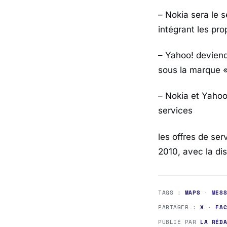
– Nokia sera le s
intégrant les pr
– Yahoo! deviend
sous la marque «
– Nokia et Yahoo!
services
les offres de se
2010, avec la di
TAGS :
MAPS
·
MES
PARTAGER :
X
·
FA
PUBLIÉ PAR
LA RÉD