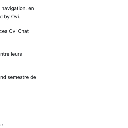
 navigation, en
d by Ovi.
ices Ovi Chat
ntre leurs
cond semestre de
01