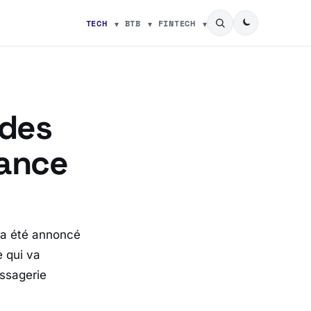
TECH
BTB
FINTECH
 des
iance
 a été annoncé
e qui va
essagerie