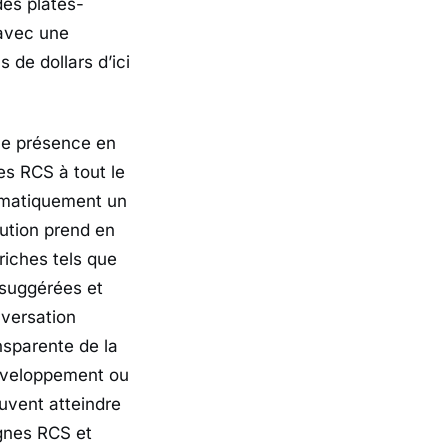
des plates-
 avec une
 de dollars d’ici
ne présence en
s RCS à tout le
tomatiquement un
ution prend en
riches tels que
 suggérées et
nversation
nsparente de la
développement ou
uvent atteindre
gnes RCS et