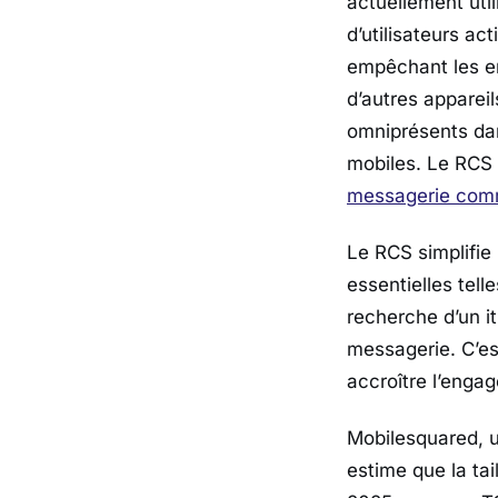
actuellement util
d’utilisateurs a
empêchant les en
d’autres apparei
omniprésents dan
mobiles. Le RCS
messagerie co
Le RCS simplifie
essentielles tel
recherche d’un i
messagerie. C’es
accroître l’enga
Mobilesquared, u
estime que la tai