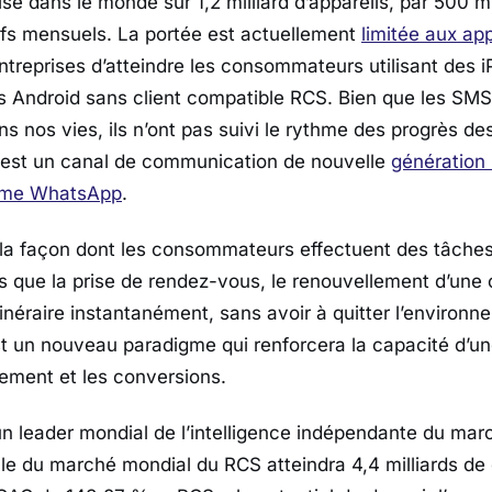
isé dans le monde sur 1,2 milliard d’appareils, par 500 mi
ctifs mensuels. La portée est actuellement
limitée aux ap
treprises d’atteindre les consommateurs utilisant des 
ls Android sans client compatible RCS. Bien que les SM
s nos vies, ils n’ont pas suivi le rythme des progrès de
 est un canal de communication de nouvelle
génération 
mme WhatsApp
.
 la façon dont les consommateurs effectuent des tâche
les que la prise de rendez-vous, le renouvellement d’une
tinéraire instantanément, sans avoir à quitter l’environ
t un nouveau paradigme qui renforcera la capacité d’u
gement et les conversions.
n leader mondial de l’intelligence indépendante du mar
lle du marché mondial du RCS atteindra 4,4 milliards de d