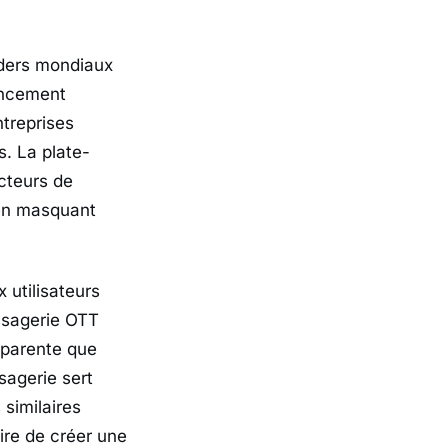
aders mondiaux
ancement
ntreprises
s. La plate-
cteurs de
 en masquant
 utilisateurs
ssagerie OTT
sparente que
sagerie sert
 similaires
ire de créer une