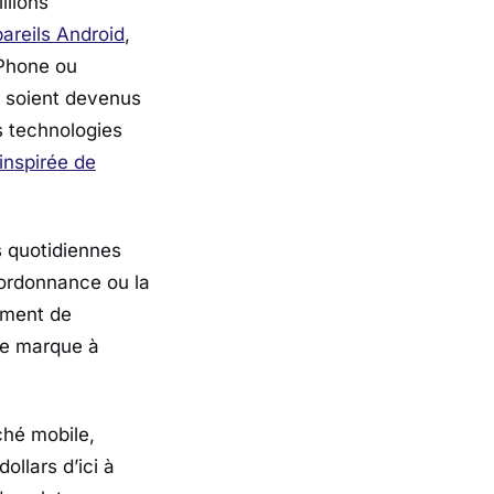
llions
pareils Android
,
iPhone ou
S soient devenus
s technologies
inspirée de
s quotidiennes
 ordonnance ou la
nement de
ne marque à
ché mobile,
ollars d’ici à