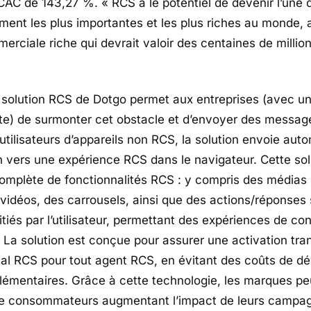
AC de 143,27 %. « RCS a le potentiel de devenir l’une 
ent les plus importantes et les plus riches au monde,
ciale riche qui devrait valoir des centaines de millions
 solution RCS de Dotgo permet aux entreprises (avec u
te) de surmonter cet obstacle et d’envoyer des message
utilisateurs d’appareils non RCS, la solution envoie au
 vers une expérience RCS dans le navigateur. Cette sol
complète de fonctionnalités RCS : y compris des médias 
vidéos, des carrousels, ainsi que des actions/réponses
tiés par l’utilisateur, permettant des expériences de co
. La solution est conçue pour assurer une activation tra
al RCS pour tout agent RCS, en évitant des coûts de 
lémentaires. Grâce à cette technologie, les marques pe
e consommateurs augmentant l’impact de leurs campa