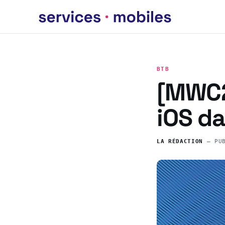
BTB
[MWC2
iOS da
LA RÉDACTION
— PU