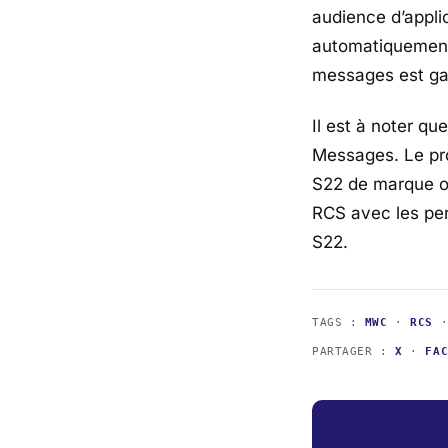
audience d’appli
automatiquement 
messages est gar
Il est à noter 
Messages. Le pro
S22 de marque o
RCS avec les per
S22.
TAGS :
MWC
·
RCS
PARTAGER :
X
·
FA