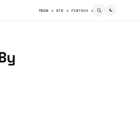
TECH
BTB
FINTECH
 By