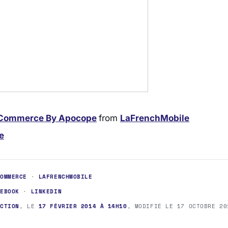
 Commerce By Apocope
from
LaFrenchMobile
e
COMMERCE
·
LAFRENCHMOBILE
CEBOOK
·
LINKEDIN
ACTION
, LE
17 FÉVRIER 2014 À 14H10
, MODIFIÉ LE
17 OCTOBRE 20