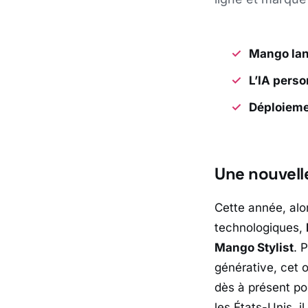
Mango lanc
L’IA pers
Déploieme
Une nouvell
Cette année, alo
technologiques,
Mango Stylist
. 
générative, cet o
dès à présent po
les États-Unis, il