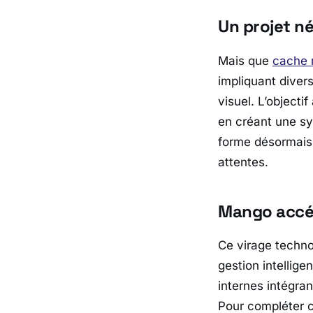
Un projet né
Mais que
cache 
impliquant diver
visuel. L’objectif
en créant une syn
forme désormais 
attentes.
Mango accél
Ce virage techno
gestion intellig
internes intégrant
Pour compléter c