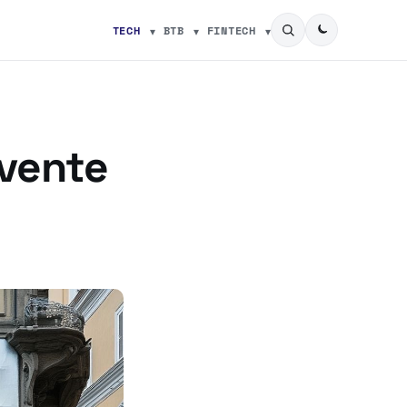
TECH
BTB
FINTECH
nvente