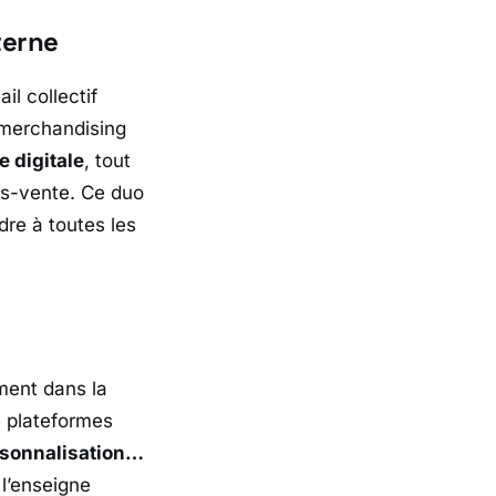
terne
ail collectif
e merchandising
 digitale
, tout
rès-vente. Ce duo
re à toutes les
ment dans la
e plateformes
personnalisation…
 l’enseigne