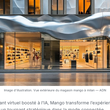
Image d'illustration. Vue extérieure du magasin mango à milan — ADN
nt virtuel boosté à l’IA, Mango transforme l’expérie
 un tournant stratégique dans la mode connectée.