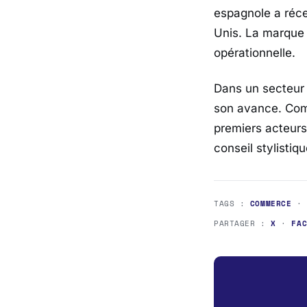
espagnole a réc
Unis. La marque c
opérationnelle.
Dans un secteur 
son avance. Com
premiers acteurs
conseil stylisti
TAGS :
COMMERCE
PARTAGER :
X
·
FA