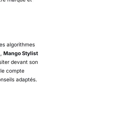
des algorithmes
e,
Mango Stylist
iter devant son
 le compte
onseils adaptés.