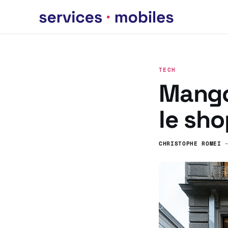
TECH
Mango 
le sh
CHRISTOPHE ROMEI
—