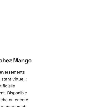
g chez Mango
uleversements
tant virtuel :
ificielle
ent. Disponible
riche ou encore
ntre marque et