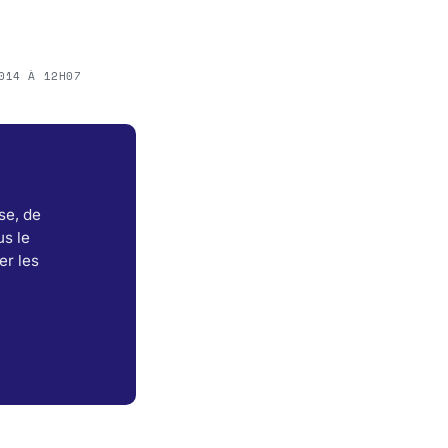
014 À 12H07
se, de
s le
er les