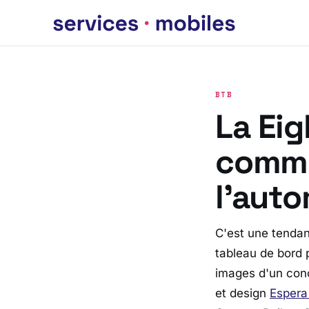
BTB
La Eig
commu
l’aut
C'est une tendanc
tableau de bord 
images d'un conc
et design
Espera