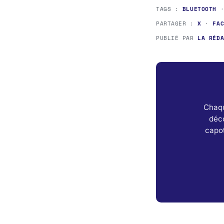
TAGS :
BLUETOOTH
PARTAGER :
X
·
FA
PUBLIÉ PAR
LA RÉD
Chaqu
déc
capot