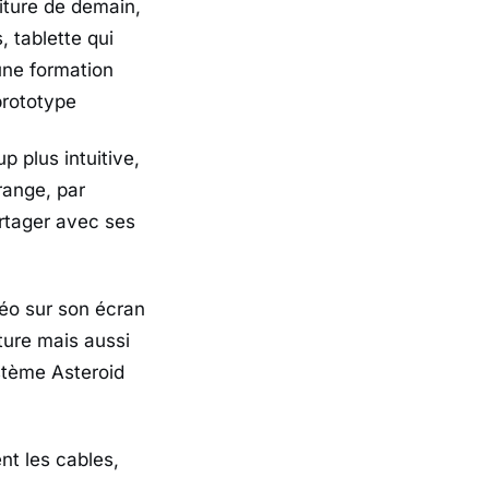
iture de demain,
 tablette qui
une formation
prototype
 plus intuitive,
range, par
artager avec ses
déo sur son écran
iture mais aussi
stème Asteroid
nt les cables,