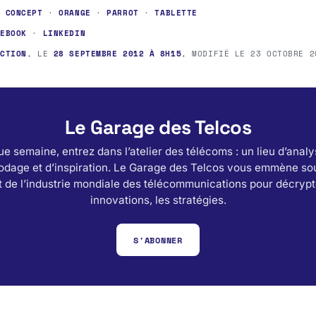
·
CONCEPT
·
ORANGE
·
PARROT
·
TABLETTE
CEBOOK
·
LINKEDIN
ACTION
, LE
28 SEPTEMBRE 2012 À 8H15
, MODIFIÉ LE
23 OCTOBRE 2
Le Garage des Telcos
e semaine, entrez dans l’atelier des télécoms : un lieu d’analy
odage et d’inspiration. Le Garage des Telcos vous emmène sou
 de l’industrie mondiale des télécommunications pour décrypt
innovations, les stratégies.
S'ABONNER