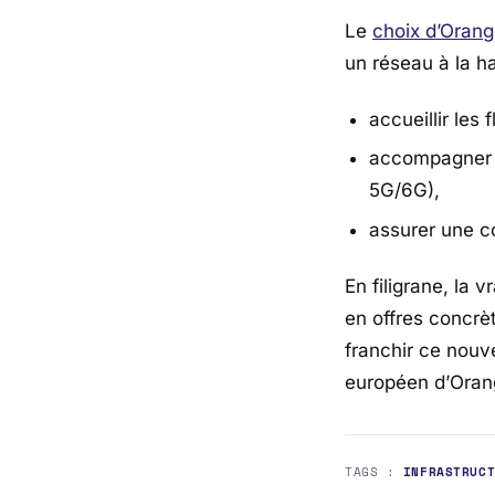
Le
choix d’Orang
un réseau à la ha
accueillir les f
accompagner l
5G/6G),
assurer une c
En filigrane, la
en offres concrèt
franchir ce nouv
européen d’
Oran
TAGS :
INFRASTRUC