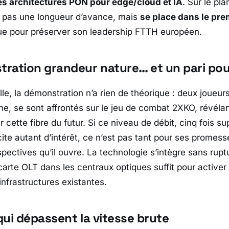
es architectures PON pour edge/cloud et IA
. Sur le pl
 pas une longueur d’avance, mais
se place dans le pre
que pour préserver son leadership FTTH européen.
ration grandeur nature… et un pari po
le, la démonstration n’a rien de théorique : deux joueur
ne
, se sont affrontés sur le jeu de combat 2XKO, révélan
par cette fibre du futur. Si ce niveau de débit, cinq fois 
ite autant d’intérêt, ce n’est pas tant pour ses promes
pectives qu’il ouvre. La technologie s’intègre sans rupt
rte OLT dans les centraux optiques suffit pour active
infrastructures existantes.
qui dépassent la vitesse brute