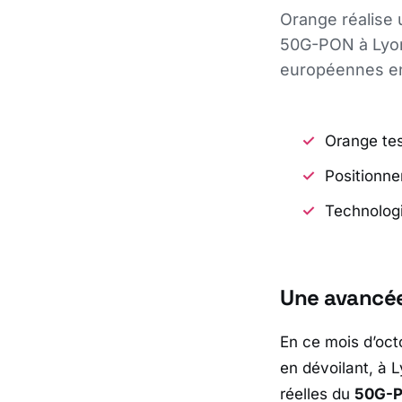
Orange réalise 
50G-PON à Lyon 
européennes en 
Orange te
Positionne
Technologi
Une avancée
En ce mois d’oc
en dévoilant, à
L
réelles du
50G-