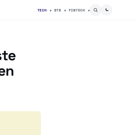
TECH
BTB
FINTECH
ste
 en