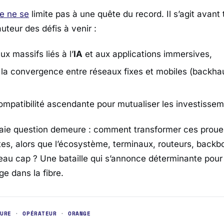
e ne se
limite pas à une quête du record. Il s’agit avant
uteur des défis à venir :
lux massifs liés à l’
IA
et aux applications immersives,
a convergence entre réseaux fixes et mobiles (backhau
ompatibilité ascendante pour mutualiser les investisse
 vraie question demeure : comment transformer ces prou
es, alors que l’écosystème, terminaux, routeurs, backbon
eau cap ? Une bataille qui s’annonce déterminante pour 
ge
dans la fibre.
TURE
·
OPÉRATEUR
·
ORANGE