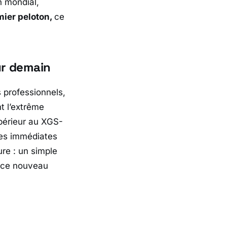
an mondial,
mier peloton,
ce
ur demain
s professionnels,
t l’extrême
supérieur au XGS-
ses immédiates
ure : un simple
r ce nouveau