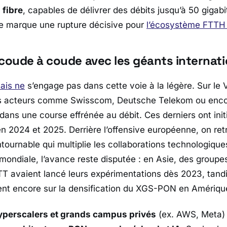
 fibre
, capables de délivrer des débits jusqu’à 50 gigab
e marque une rupture décisive pour
l’écosystème FTTH
 coude à coude avec les géants internat
çais ne
s’engage pas dans cette voie à la légère. Sur le 
 des acteurs comme
Swisscom
,
Deutsche Telekom
ou enc
ans une course effrénée au débit. Ces derniers ont init
 en 2024 et 2025. Derrière l’offensive européenne, on re
ntournable qui multiplie les collaborations technologiqu
e mondiale, l’avance reste disputée : en Asie, des groupe
TT
avaient lancé leurs expérimentations dès 2023, tand
nt encore sur la densification du XGS-PON en Amériqu
yperscalers et grands campus privés
(ex. AWS, Meta) 