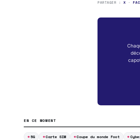
PARTAGER :
X
·
FA
Chaqu
déc
capot
EN CE MOMENT
5G
Carte SIM
Coupe du monde Foot
Cybe