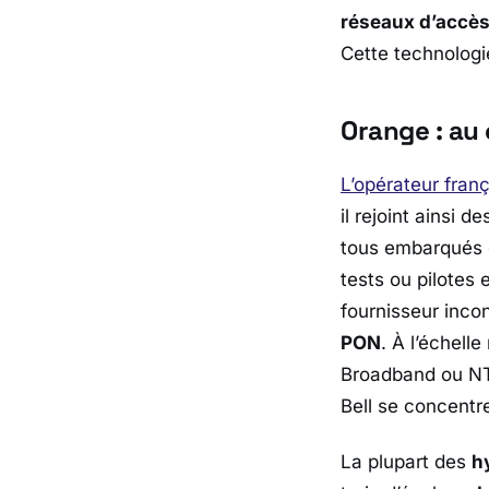
réseaux d’accès
Cette technologi
Orange : au
L’opérateur fran
il rejoint ainsi
tous embarqués d
tests ou pilotes
fournisseur inco
PON
. À l’échell
Broadband
ou
N
Bell
se concentre
La plupart des
h