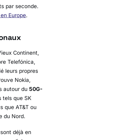
its par seconde.
 en Europe
.
ionaux
Vieux Continent,
ore
Telefónica
,
ié leurs propres
trouve
Nokia
,
es autour du
50G-
s tels que
SK
is que
AT&T
ou
e du Nord.
sont déjà en