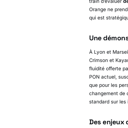
train d’évaluer
d
Orange ne prend
qui est stratégi
Une démonst
À Lyon et Marseil
Crimson
et
Kaya
fluidité offerte 
PON actuel, susc
que pour les pers
changement de ca
standard sur les 
Des enjeux 