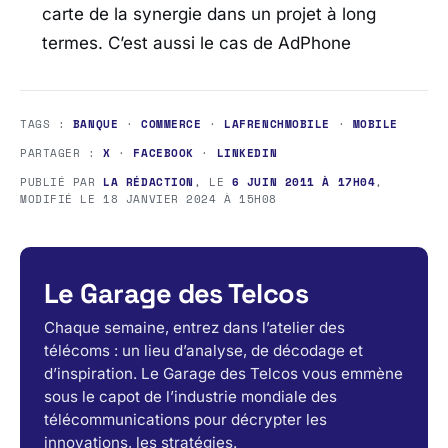
carte de la synergie dans un projet à long
termes. C’est aussi le cas de AdPhone
TAGS :
BANQUE
·
COMMERCE
·
LAFRENCHMOBILE
·
MOBILE
PARTAGER :
X
·
FACEBOOK
·
LINKEDIN
PUBLIÉ PAR
LA RÉDACTION
, LE
6 JUIN 2011 À 17H04
,
MODIFIÉ LE
18 JANVIER 2024 À 15H08
Le Garage des Telcos
Chaque semaine, entrez dans l’atelier des
télécoms : un lieu d’analyse, de décodage et
d’inspiration. Le Garage des Telcos vous emmène
sous le capot de l’industrie mondiale des
télécommunications pour décrypter les
innovations, les stratégies.