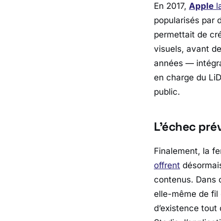
En 2017,
Apple
l
popularisés par 
permettait de cr
visuels, avant de
années — intégra
en charge du LiD
public.
L’échec prév
Finalement, la f
offrent
désormais 
contenus. Dans c
elle-même de fil
d’existence tou