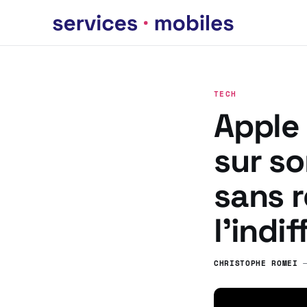
TECH
Apple 
sur so
sans r
l’indi
CHRISTOPHE ROMEI
—