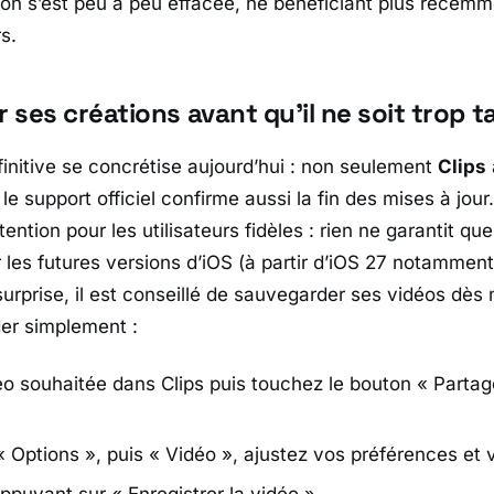
tion s’est peu à peu effacée, ne bénéficiant plus récem
s.
ses créations avant qu’il ne soit trop t
finitive se concrétise aujourd’hui : non seulement
Clips
 le support officiel confirme aussi la fin des mises à jour
tention pour les utilisateurs fidèles : rien ne garantit qu
 les futures versions d’iOS (à partir d’iOS 27 notamment)
urprise, il est conseillé de sauvegarder ses vidéos dès 
r simplement :
éo souhaitée dans Clips puis touchez le bouton « Partag
 Options », puis « Vidéo », ajustez vos préférences et v
puyant sur « Enregistrer la vidéo ».