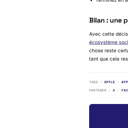
Bilan : une 
Avec cette décis
écosystème socia
chose reste cert
tant que cela res
TAGS :
APPLE
·
AP
PARTAGER :
X
·
FA