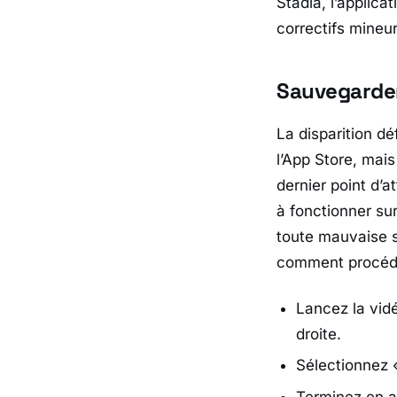
Stadia,
l’applica
correctifs mineur
Sauvegarder 
La disparition dé
l’App Store, mais
dernier point d’at
à fonctionner sur
toute mauvaise s
comment procéde
Lancez la vid
droite.
Sélectionnez «
Terminez en ap