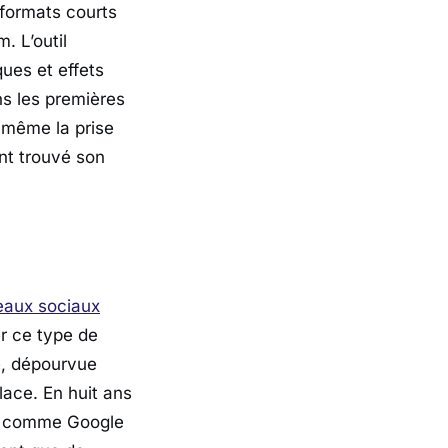
 formats courts
am
. L’outil
ues et effets
ns les premières
 même la prise
nt trouvé son
eaux sociaux
r ce type de
e, dépourvue
lace. En huit ans
és comme
Google