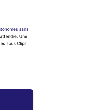
utonomes sans
y attendre. Une
éés sous Clips