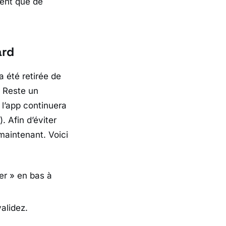
ment que de
ard
a été retirée de
. Reste un
e l’app continuera
. Afin d’éviter
maintenant. Voici
er » en bas à
alidez.