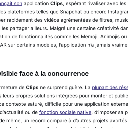
ançait son
application
Clips
, espérant rivaliser avec les
des plateformes telles que
Snapchat
ou encore
Instagr
éer rapidement des vidéos agrémentées de filtres, musiq
 les partager ailleurs. Malgré une certaine créativité da
tion de fonctionnalités comme les Memoji, Animojis ou
AR sur certains modèles, l’application n’a jamais vraime
isible face à la concurrence
ermeture de
Clips
ne surprend guère. La
plupart des rés
leurs propres solutions intégrées pour monter et publie
e contexte saturé, difficile pour une application extern
 d’actualité ou de
fonction sociale native
, d’imposer sa p
t de même, un record comparé à d’autres projets avort