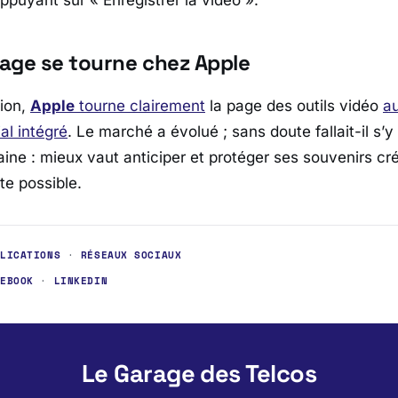
page se tourne chez Apple
ion,
Apple
tourne clairement
la page des outils vidéo
a
l intégré
. Le marché a évolué ; sans doute fallait-il s’
aine : mieux vaut anticiper et protéger ses souvenirs cr
te possible.
PLICATIONS
·
RÉSEAUX SOCIAUX
CEBOOK
·
LINKEDIN
Le Garage des Telcos