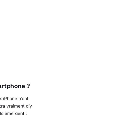
artphone ?
ux iPhone n’ont
tra vraiment d’y
ils émergent :