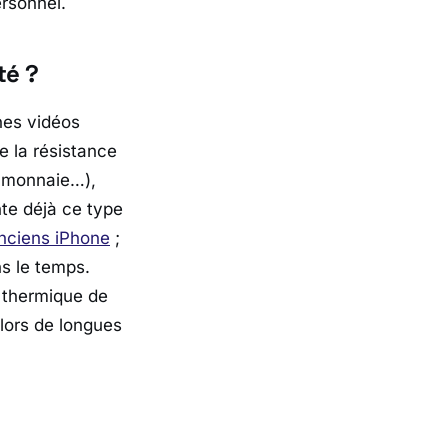
ersonnel.
té ?
nes vidéos
 la résistance
e monnaie…),
te déjà ce type
nciens iPhone
;
s le temps.
n thermique de
lors de longues