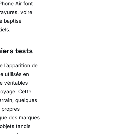
Phone Air font
rayures, voire
é baptisé
iels.
iers tests
 l’apparition de
 utilisés en
e véritables
toyage. Cette
errain, quelques
s propres
voque des marques
objets tandis