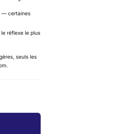
e — certaines
e réflexe le plus
gères, seuls les
nom.