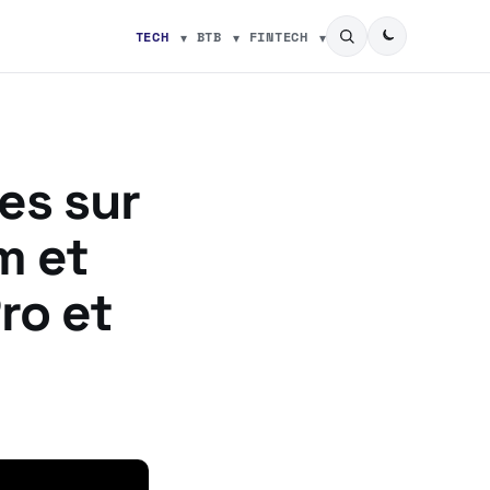
TECH
BTB
FINTECH
es sur
m et
ro et