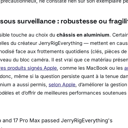
s précautionneux, ne constate rien sur son exemplaire p
sous surveillance : robustesse ou fragili
nsible touche au choix du
châssis en aluminium
. Certai
elles du créateur
JerryRigEverything
— mettent en cause
odisé face aux frottements quotidiens (clés, pièces d
eau du bloc caméra. Il est vrai que ce matériau présen
res produits signés
Apple
, comme les MacBook ou les
a
donc, même si la question persiste quant à la tenue dan
inium a aussi permis,
selon Apple
, d’améliorer la gestio
èles et d’offrir de meilleures performances soutenues 
o and 17 Pro Max passed JerryRigEverything's