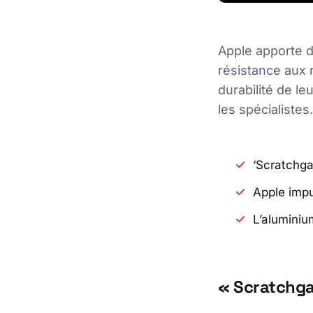
Apple apporte d
résistance aux r
durabilité de l
les spécialistes.
‘Scratchga
Apple imp
L’aluminium
« Scratchga