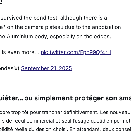
t!
survived the bend test, although there is a
e" on the camera plateau due to the anodization
he Aluminium body, especially on the edges.
e is even more…
pic.twitter.com/Fpb99Qf4rH
ondesix)
September 21, 2025
nquiéter… ou simplement protéger son sm
encore trop tôt pour trancher définitivement. Les nouvea
rs de recul commercial et seul l’usage quotidien permet
 solidité réelle du design choisi. En attendant, deux conse