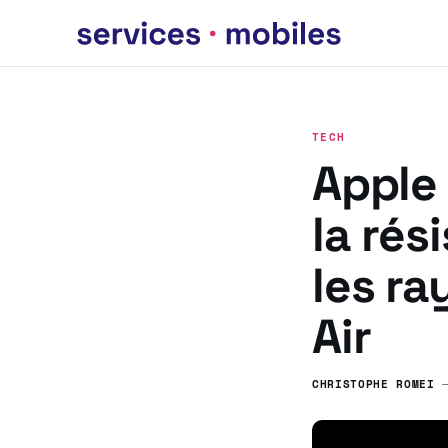
TECH
Apple 
la rés
les ra
Air
CHRISTOPHE ROMEI
—