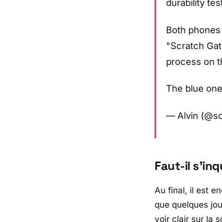
durability tes
Both phones 
"Scratch Gat
process on t
The blue on
— Alvin (@s
Faut-il s’i
Au final, il est 
que quelques jou
voir clair sur la