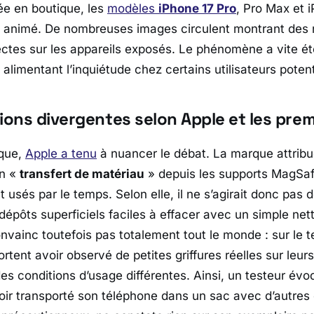
vée en boutique, les
modèles
iPhone 17 Pro
,
Pro Max
et i
at animé. De nombreuses images circulent montrant des 
ctes sur les appareils exposés. Le phénomène a vite ét
 alimentant l’inquiétude chez certains utilisateurs potent
ions divergentes selon Apple et les prem
ique,
Apple
a tenu
à nuancer le débat. La marque attribue
un «
transfert de matériau
» depuis les supports MagSafe
usés par le temps. Selon elle, il ne s’agirait donc pas d
dépôts superficiels faciles à effacer avec un simple net
nvainc toutefois pas totalement tout le monde : sur le t
ortent avoir observé de petites griffures réelles sur leur
des conditions d’usage différentes. Ainsi, un testeur é
oir transporté son téléphone dans un sac avec d’autres 