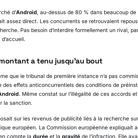
rché d’
Android
, au-dessus de 80 % dans beaucoup de 
était assez direct. Les concurrents se retrouvaient repou
erche. Pas besoin d’interdire formellement un rival, parfo
 d’accueil.
 montant a tenu jusqu’au bout
time que le tribunal de première instance n’a pas commis 
 des effets anticoncurrentiels des conditions de préinst
Android
. Même constat sur l’illégalité de ces accords e
r la sanction.
eposait sur les revenus de publicité liés à la recherche su
ique européen
. La
Commission européenne
expliquait a
 en compte la
durée
et la
gravité
de l’infraction. Elle ava