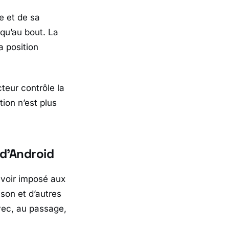
e
et de sa
squ’au bout. La
 position
teur contrôle la
ion n’est plus
 d’Android
avoir imposé aux
son et d’autres
vec, au passage,