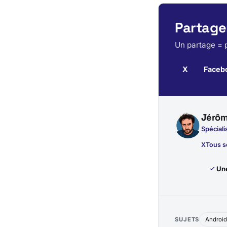
Partager
Un partage = p
X
Faceb
Jérôm
Spéciali
X
Tous s
Une
SUJETS
Androi