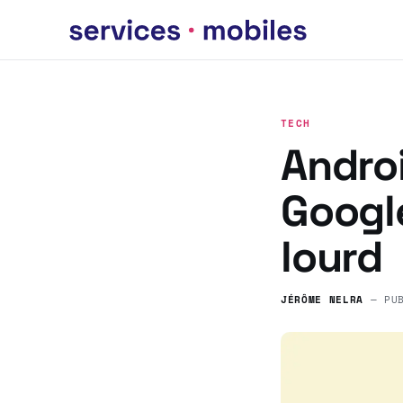
TECH
Androi
Googl
lourd
JÉRÔME NELRA
— PU