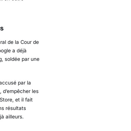
ns
ral de la
Cour de
ogle
a déjà
g, soldée par une
accusé par la
, d’empêcher les
 Store
, et il fait
ns résultats
jà ailleurs.