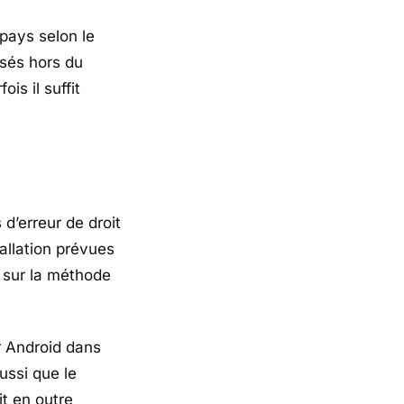
pays selon le
ssés hors du
is il suffit
d’erreur de droit
allation prévues
t sur la méthode
r
Android
dans
ussi que le
it en outre