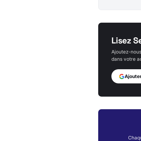
Lisez S
Ajoutez-nous
dans votre ac
Ajoute
Chaqu