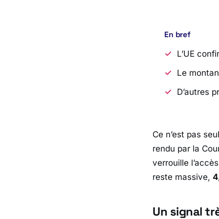
En bref
L’UE confi
Le montant 
D’autres p
Ce n’est pas seul
rendu par la
Cour
verrouille l’accè
reste massive,
4
Un signal tr