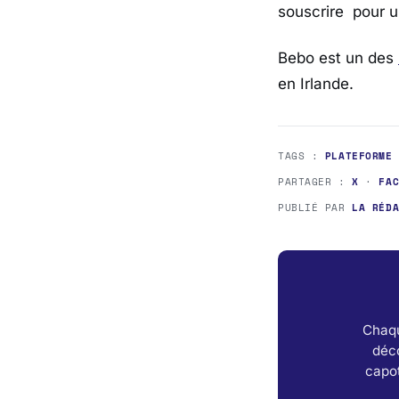
souscrire pour u
Bebo est un des
en Irlande.
TAGS :
PLATEFORME
PARTAGER :
X
·
FA
PUBLIÉ PAR
LA RÉD
Chaqu
déc
capot