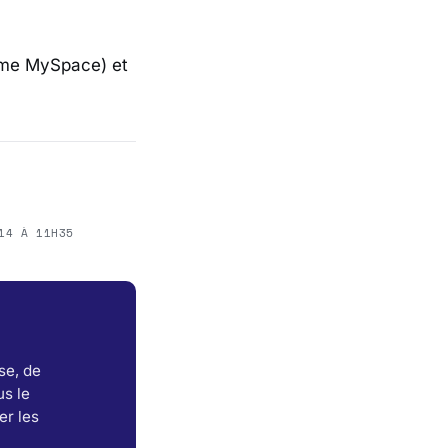
même MySpace) et
14 À 11H35
se, de
s le
er les