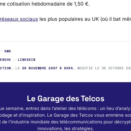
ne cotisation hebdomadaire de 1,50 €.
réseaux sociaux
les plus populaires au UK (où il bat 
·
SMS
CEBOOK
·
LINKEDIN
ACTION
, LE
20 NOVEMBRE 2007 À 8H34
, MODIFIÉ LE
30 OCTOBRE 20
Le Garage des Telcos
e semaine, entrez dans l’atelier des télécoms : un lieu d’analy
odage et d’inspiration. Le Garage des Telcos vous emmène sou
 de l’industrie mondiale des télécommunications pour décrypt
innovations, les stratégies.