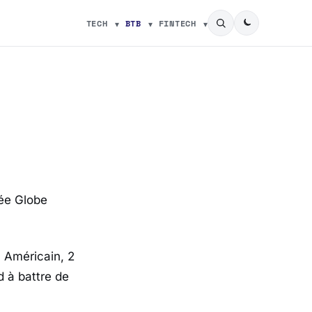
TECH
BTB
FINTECH
ée Globe
1 Américain, 2
d à battre de