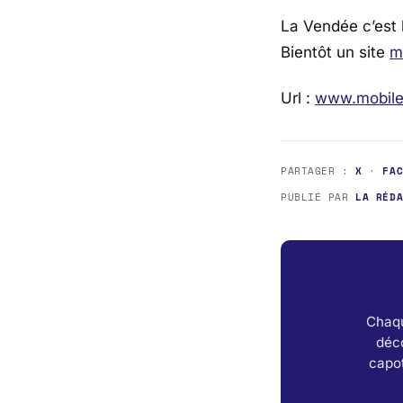
La Vendée c’est l
Bientôt un site
m
Url :
www.mobile
PARTAGER :
X
·
FA
PUBLIÉ PAR
LA RÉD
Chaqu
déc
capot