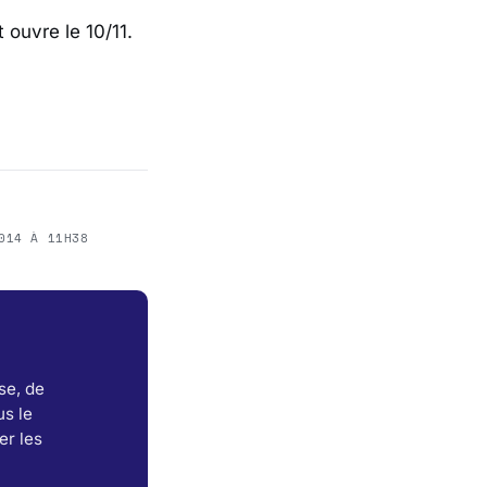
 ouvre le 10/11.
014 À 11H38
se, de
s le
er les