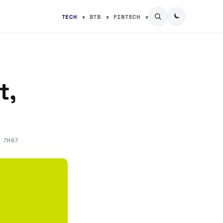
TECH
BTB
FINTECH
t,
 7H07