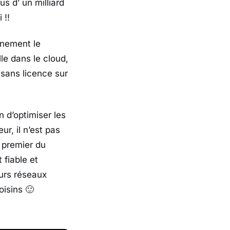
s d’ un milliard
 !!
inement le
lle dans le cloud,
 sans licence sur
n d’optimiser les
ur, il n’est pas
e premier du
 fiable et
turs réseaux
oisins 🙂