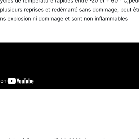
ycles de température rapides entre -20 et + 60 ° C,peu
plusieurs reprises et redémarré sans dommage, peut êt
ans explosion ni dommage et sont non inflammables