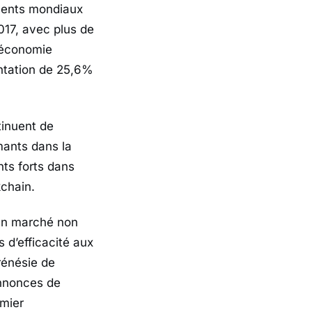
ements mondiaux
2017, avec plus de
e économie
entation de 25,6%
tinuent de
mants dans la
ts forts dans
kchain.
 un marché non
 d’efficacité aux
rénésie de
annonces de
emier