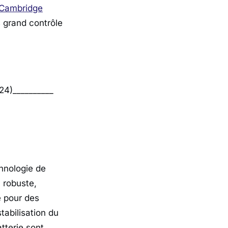
Cambridge
s grand contrôle
24)__________
chnologie de
 robuste,
e pour des
tabilisation du
tterie sont