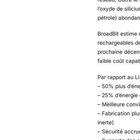
l’oxyde de silici
pétrole) abondan
BroadBit estime q
rechargeables de 
prochaine décenn
faible coût capa
Par rapport au Li
– 50% plus d’éne
– 25% d’énergie 
– Meilleure convi
– Fabrication pl
inerte)
– Sécurité accrue