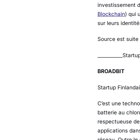
investissement d
Blockchain
) qui 
sur leurs identit
Source est suite 
__________Startu
BROADBIT
Startup Finlanda
C’est une techno
batterie au chlo
respectueuse de
applications dans
réseau. Outre le