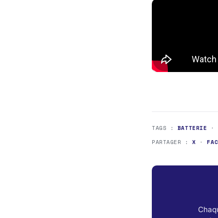
TAGS :
BATTERIE
PARTAGER :
X
·
FA
Chaqu