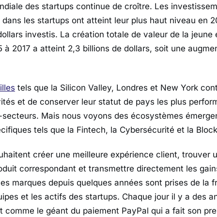
ndiale des startups continue de croître. Les investiss
 dans les startups ont atteint leur plus haut niveau en 
dollars investis. La création totale de valeur de la jeun
 à 2017 a atteint 2,3 billions de dollars, soit une augm
illes
tels que la Silicon Valley, Londres et New York con
ités et de conserver leur statut de pays les plus perfor
s-secteurs. Mais nous voyons des écosystèmes émergen
ifiques tels que la Fintech, la Cybersécurité et la Bloc
uhaitent créer une meilleure expérience client, trouver
oduit correspondant et transmettre directement les gains
s les marques depuis quelques années sont prises de la f
ipes et les actifs des startups. Chaque jour il y a des 
at comme le géant du paiement PayPal qui a fait son pr