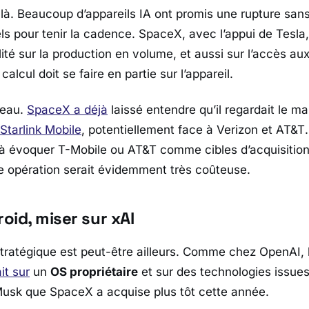
 là. Beaucoup d’appareils IA ont promis une rupture san
ls pour tenir la cadence.
SpaceX
, avec l’appui de
Tesla
lité sur la production en volume, et aussi sur l’accès au
calcul doit se faire en partie sur l’appareil.
éseau.
SpaceX
a déjà
laissé entendre qu’il regardait le ma
Starlink Mobile
, potentiellement face à
Verizon
et
AT&T
’à évoquer
T-Mobile
ou
AT&T
comme cibles d’acquisition
e opération serait évidemment très coûteuse.
roid, miser sur xAI
 stratégique est peut-être ailleurs. Comme chez
OpenAI
,
it sur
un
OS propriétaire
et sur des technologies issue
usk
que
SpaceX
a acquise plus tôt cette année.