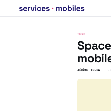
TECH
SpaceX
mobile
JÉRÔME NELRA
— PU