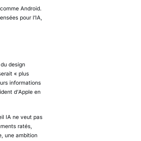
ers comme
Android
.
ensées pour l’IA,
n du design
serait
« plus
eurs informations
ident d’
Apple
en
eil IA ne veut pas
ements ratés,
e, une ambition