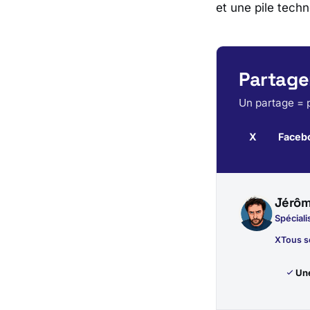
et une pile techn
Partager
Un partage = p
X
Faceb
Jérôm
Spéciali
X
Tous s
Une