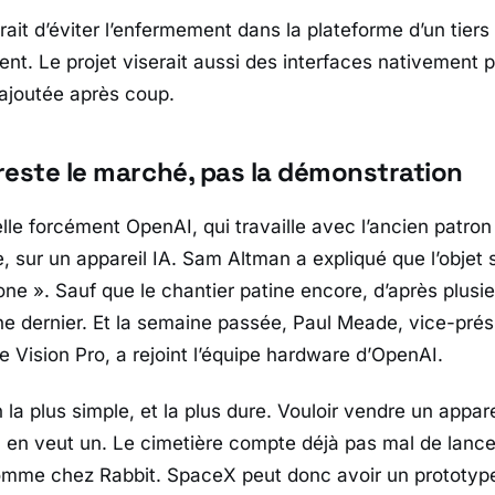
serait d’éviter l’enfermement dans la plateforme d’un ti
nt. Le projet viserait aussi des interfaces nativement p
ajoutée après coup.
 reste le marché, pas la démonstration
elle forcément
OpenAI
, qui travaille avec l’ancien patro
e
, sur un appareil IA.
Sam Altman
a expliqué que l’objet 
one »
. Sauf que le chantier patine encore, d’après plusi
ne dernier. Et la semaine passée,
Paul Meade
, vice-prés
ue
Vision Pro
, a rejoint l’équipe hardware d’
OpenAI
.
 la plus simple, et la plus dure. Vouloir vendre un appar
ic en veut un. Le cimetière compte déjà pas mal de lanc
mme chez
Rabbit
.
SpaceX
peut donc avoir un prototyp