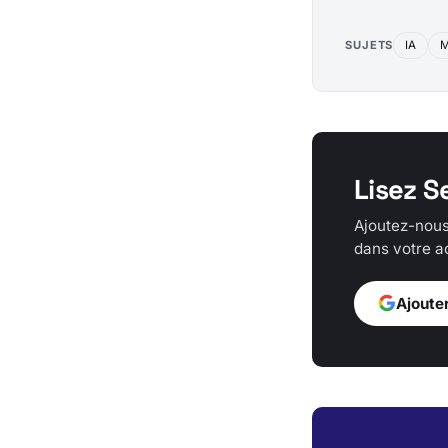
SUJETS
IA
M
Lisez S
Ajoutez-nous
dans votre ac
Ajoute