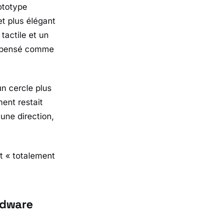
ototype
et plus élégant
tactile et un
t pensé comme
un cercle plus
ent restait
une direction,
it
« totalement
rdware