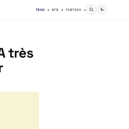
TECH
BTB
FINTECH
A très
r