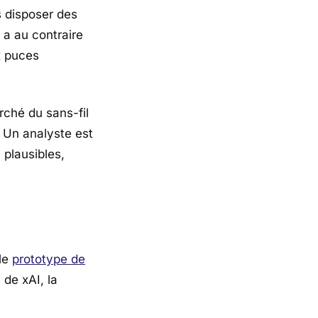
s disposer des
, a au contraire
x puces
rché du sans-fil
. Un analyste est
 plausibles,
 le
prototype de
s de
xAI
, la