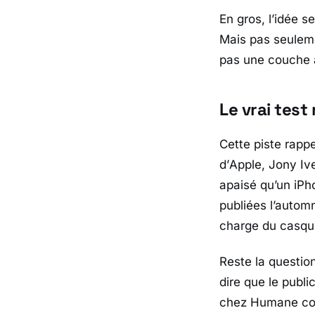
En gros, l’idée 
Mais pas seuleme
pas une couche 
Le vrai test
Cette piste rapp
d’
Apple
,
Jony Iv
apaisé qu’un iPh
publiées l’autom
charge du casq
Reste la question
dire que le publ
chez
Humane
co