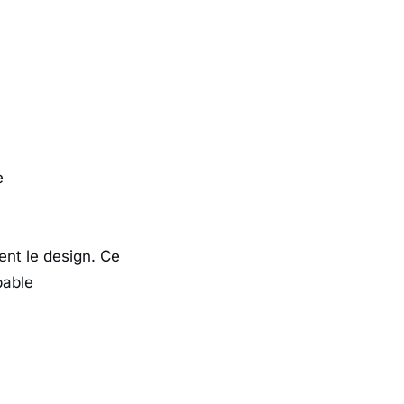
e
ent le design. Ce
pable