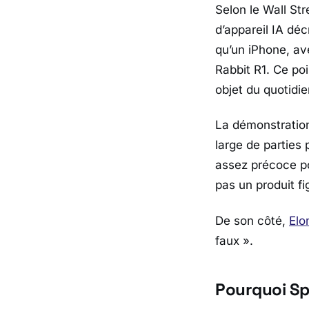
Selon le
Wall Str
d’appareil IA déc
qu’un
iPhone
, av
Rabbit R1
. Ce po
objet du quotidi
La démonstration 
large de parties 
assez précoce po
pas un produit fi
De son côté,
Elo
faux »
.
Pourquoi Sp