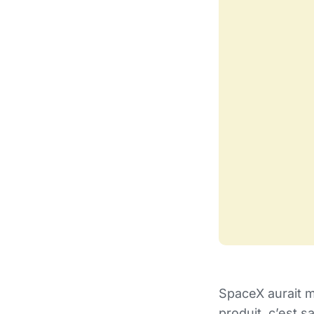
SpaceX aurait m
produit, c’est s