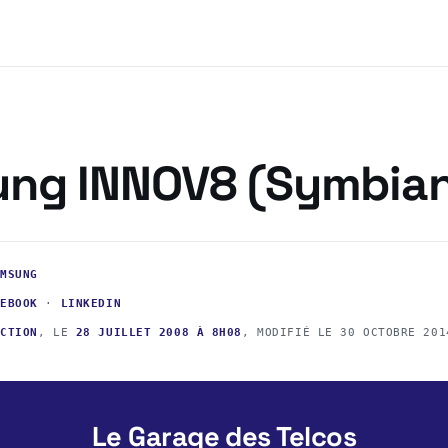
ng INNOV8 (Symbia
AMSUNG
CEBOOK
·
LINKEDIN
ACTION
, LE
28 JUILLET 2008 À 8H08
, MODIFIÉ LE
30 OCTOBRE 201
Le Garage des Telcos