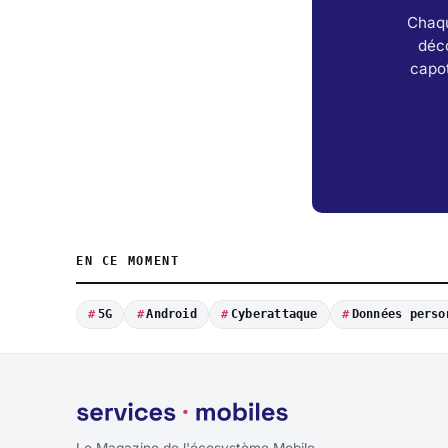
Chaqu
déc
capot
EN CE MOMENT
5G
Android
Cyberattaque
Données perso