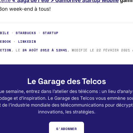
 cette
« Saga de l'été >
Gamorlive Startup Mobile
gam
 Bon week-end à tous!
OBILE
·
STARBUCKS
·
STARTUP
CEBOOK
·
LINKEDIN
ACTION
, LE
24 AOÛT 2012 À 12H41
, MODIFIÉ LE
22 FÉVRIER 2021 
Le Garage des Telcos
e semaine, entrez dans l’atelier des télécoms : un lieu d’analy
odage et d’inspiration. Le Garage des Telcos vous emmène sou
 de l’industrie mondiale des télécommunications pour décrypt
innovations, les stratégies.
S'ABONNER