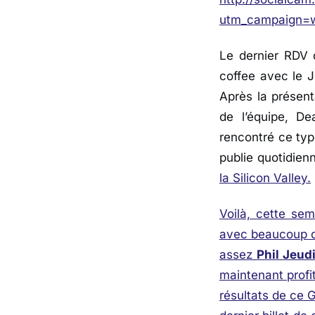
utm_campaign=
Le dernier RDV 
coffee avec le J
Après la présen
de l’équipe, D
rencontré ce typ
publie quotidie
la Silicon Valley.
Voilà, cette se
avec beaucoup de
assez
Phil Jeud
maintenant profi
résultats de ce 