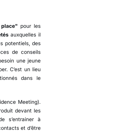
 place"
pour les
étés
auxquelles il
s potentiels, des
ices de conseils
besoin une jeune
er. C’est un lieu
tionnés dans le
idence Meeting).
roduit devant les
e s’entrainer à
contacts et d’être