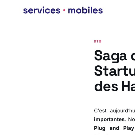
BTB
Saga d
Start
des H
C'est aujourd’h
importantes
. N
Plug and Play