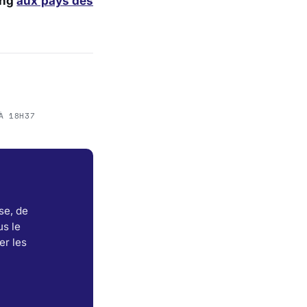
ing
aux pays des
À 18H37
se, de
s le
er les