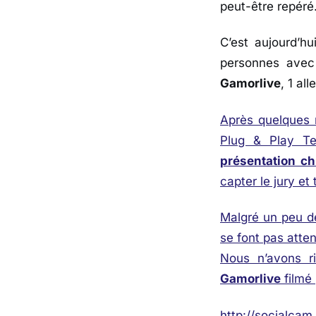
peut-être repéré
C’est aujourd’h
personnes avec 
Gamorlive
, 1 al
Après quelques 
Plug & Play T
présentation c
capter le jury et 
Malgré un peu de
se font pas atten
Nous n’avons r
Gamorlive
filmé 
http://socialca