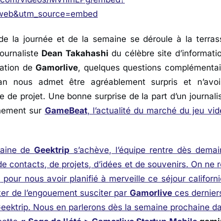
web&utm_source=embed
de la journée et de la semaine se déroule à la terras
ournaliste
Dean Takahashi
du célèbre site d’informat
tation de
Gamorlive
, quelques questions complémentai
ean nous admet être agréablement surpris et n’avoi
e de projet. Une bonne surprise de la part d’un journali
nnement sur
GameBeat
, l’actualité du marché du jeu vi
maine de
Geektrip
s’achève, l’équipe rentre dès demai
 contacts, de projets, d’idées et de souvenirs. On ne 
i
pour nous avoir planifié à merveille ce séjour califor
ter de l’engouement susciter par
Gamorlive
ces derniers 
Geektrip. Nous en parlerons dès la semaine prochaine da