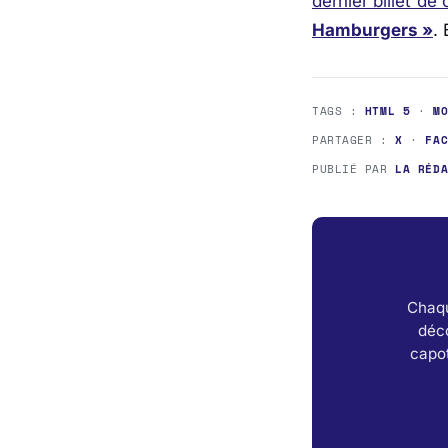
dernier billet de
Hamburgers »
.
TAGS :
HTML 5
·
M
PARTAGER :
X
·
FA
PUBLIÉ PAR
LA RÉD
Chaqu
déc
capot