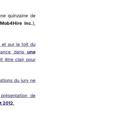
une quinzaine de
Mob4Hire Inc.
),
et sur le toit du
lance dans
une
t être clair pour
stions du jury ne
présentation de
t 2012
.