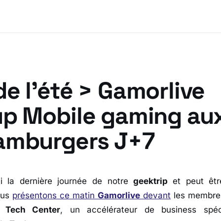
e l’été > Gamorlive
up Mobile gaming au
amburgers J+7
ui la dernière journée de notre
geektrip
et peut êt
ous
présentons ce matin
Gamorlive
devant
les membre
 Tech Center
, un accélérateur de business spéc