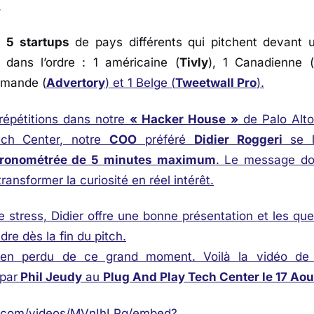
.
ui
5 startups
de pays différents qui pitchent devant 
dans l’ordre : 1 américaine (
Tivly
), 1 Canadienne (
lemande (
Advertory
) et 1 Belge (
Tweetwall Pro
).
répétitions dans notre
« Hacker House »
de Palo Alto 
ech Center, notre
COO
préféré
Didier Roggeri
se 
hronométrée de 5 minutes maximum
. Le message doi
transformer la curiosité en réel intérêt.
 stress, Didier offre une bonne présentation et les que
dre dès la fin du pitch.
ien perdu de ce grand moment. Voilà la vidéo de 
par
Phil Jeudy
au
Plug And Play Tech Center le 17 Aou
m.com/videos/MVnIhLPg/embed?