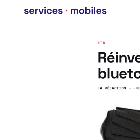
BTB
Réinve
bluet
LA RÉDACTION
— PU