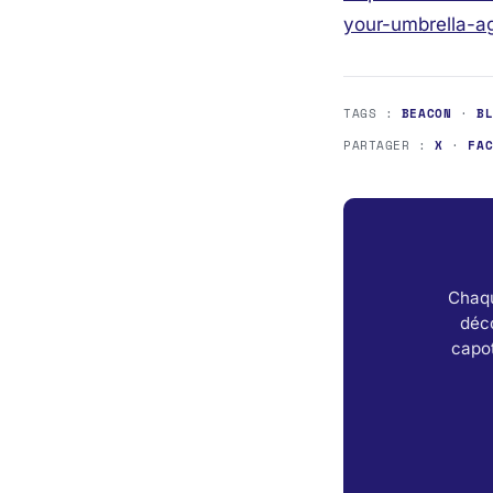
your-umbrella-ag
TAGS :
BEACON
·
B
PARTAGER :
X
·
FA
Chaqu
déc
capot