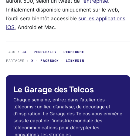
auront 500, selon un tweet de l’
entreprise
.
Initialement disponible uniquement sur le web,
l’outil sera bientôt accessible
sur les applications
iOS
, Android et Mac.
TAGS :
IA
·
PERPLEXITY
·
RECHERCHE
PARTAGER :
X
·
FACEBOOK
·
LINKEDIN
Le Garage des Telcos
Chaque semaine, entrez dans l’atelier des
télécoms : un lieu d’analyse, de décodage et
d’inspiration. Le Garage des Telcos vous emmène
sous le capot de l’industrie mondiale des
télécommunications pour décrypter les
innovations, les stratégies.