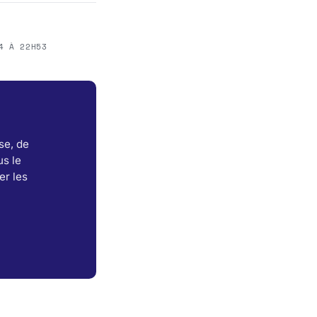
4 À 22H53
se, de
s le
er les