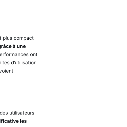
oit plus compact
grâce à une
 performances ont
tes d’utilisation
voient
es utilisateurs
ficative les