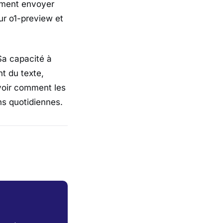
alement envoyer
r o1-preview et
Sa capacité à
t du texte,
voir comment les
ns quotidiennes.