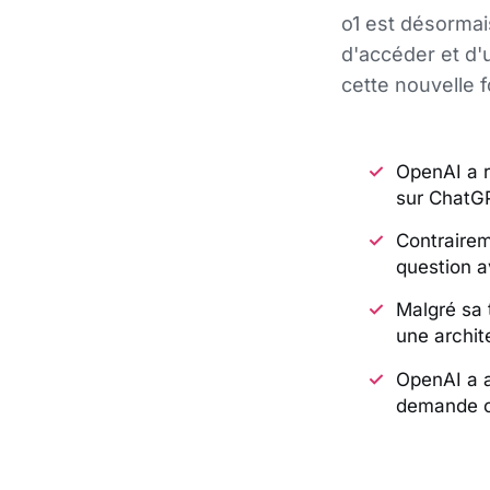
o1 est désormai
d'accéder et d'
cette nouvelle f
OpenAI a r
sur ChatG
Contrairem
question a
Malgré sa 
une archit
OpenAI a a
demande c