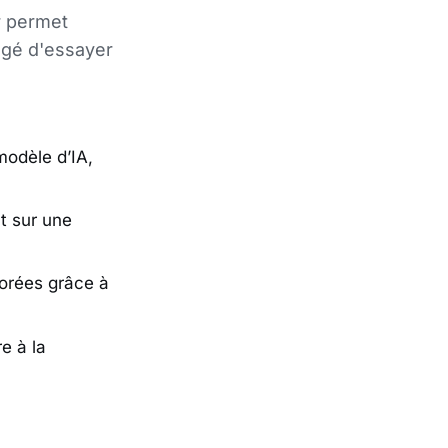
r permet
sagé d'essayer
modèle d’IA,
t sur une
iorées grâce à
e à la