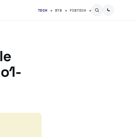
TECH
BTB
FINTECH
le
 o1-