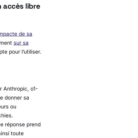
 accès libre
mpacte de sa
tement
sur sa
e pour l’utiliser.
 Anthropic, o1-
e donner sa
eurs ou
chies.
une réponse prend
insi toute