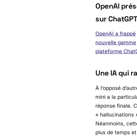
OpenAI prés
sur ChatGP
OpenAI a frappé
nouvelle gamme
plateforme Cha
Une IA qui 
À l’opposé d’aut
mini a la particu
réponse finale. 
«
hallucinations
»
Néanmoins, cett
plus de temps et 