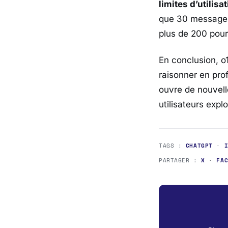
limites d’utilisa
que 30 messages
plus de 200 pour
En conclusion, o
raisonner en pro
ouvre de nouvell
utilisateurs expl
TAGS :
CHATGPT
·
PARTAGER :
X
·
FA