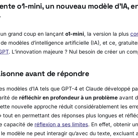
ente o1-mini, un nouveau modèle d’IA, en
T
un grand coup en lançant
o1-mini
, la version la plus
co
de modèles d’intelligence artificielle (IA), et ce, gratui
tGPT
. L’innovation majeure ? Nul besoin de créer un compt
raisonne avant de répondre
res modèles d’IA tels que GPT-4 et Claude développé par
larité de
réfléchir en profondeur à un problème
avant d
Cette nouvelle approche réduit considérablement les err
 tout en permettant des réponses plus longues et réflé
e capacité de
réflexion a ses limites
. En effet, obtenir 
le modèle ne peut interagir qu’avec du texte, excluant a