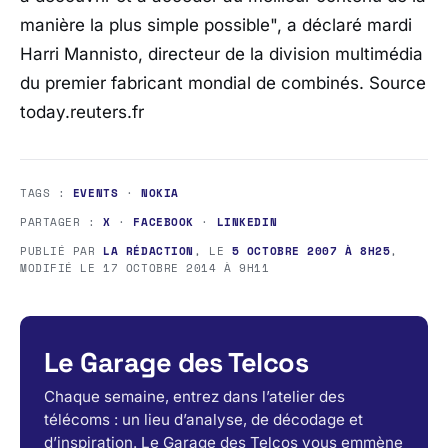
manière la plus simple possible", a déclaré mardi
Harri Mannisto, directeur de la division multimédia
du premier fabricant mondial de combinés. Source
today.reuters.fr
TAGS :
EVENTS
·
NOKIA
PARTAGER :
X
·
FACEBOOK
·
LINKEDIN
PUBLIÉ PAR
LA RÉDACTION
, LE
5 OCTOBRE 2007 À 8H25
,
MODIFIÉ LE
17 OCTOBRE 2014 À 9H11
Le Garage des Telcos
Chaque semaine, entrez dans l’atelier des
télécoms : un lieu d’analyse, de décodage et
d’inspiration. Le Garage des Telcos vous emmène