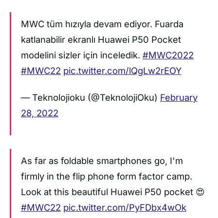
MWC tüm hızıyla devam ediyor. Fuarda
katlanabilir ekranlı Huawei P50 Pocket
modelini sizler için inceledik.
#MWC2022
#MWC22
pic.twitter.com/lQgLw2rEOY
— Teknolojioku (@TeknolojiOku)
February
28, 2022
As far as foldable smartphones go, I'm
firmly in the flip phone form factor camp.
Look at this beautiful Huawei P50 pocket 😍
#MWC22
pic.twitter.com/PyFDbx4wOk